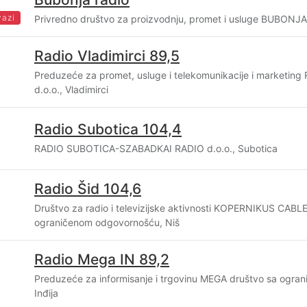
vazi
Privredno društvo za proizvodnju, promet i usluge BUBONJA
Radio Vladimirci 89,5
Preduzeće za promet, usluge i telekomunikacije i marketin
d.o.o., Vladimirci
Radio Subotica 104,4
RADIO SUBOTICA-SZABADKAI RADIO d.o.o., Subotica
Radio Šid 104,6
Društvo za radio i televizijske aktivnosti KOPERNIKUS CA
ograničenom odgovornošću, Niš
Radio Mega IN 89,2
Preduzeće za informisanje i trgovinu MEGA društvo sa ogr
Inđija