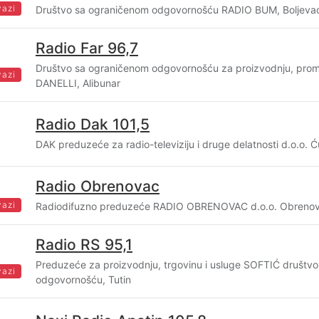
vazi
Društvo sa ograničenom odgovornošću RADIO BUM, Boljeva
Radio Far 96,7
Društvo sa ograničenom odgovornošću za proizvodnju, prome
vazi
DANELLI, Alibunar
Radio Dak 101,5
DAK preduzeće za radio-televiziju i druge delatnosti d.o.o. Ć
Radio Obrenovac
vazi
Radiodifuzno preduzeće RADIO OBRENOVAC d.o.o. Obreno
Radio RS 95,1
Preduzeće za proizvodnju, trgovinu i usluge SOFTIĆ društv
vazi
odgovornošću, Tutin