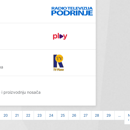
na
i proizvodnju nosača
20
21
22
23
24
25
26
27
28
29
...
N
›