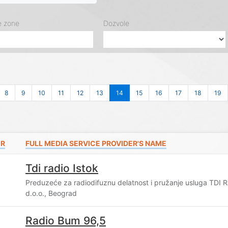
e zone
Dozvole
8
9
10
11
12
13
14
15
16
17
18
19
ER
FULL MEDIA SERVICE PROVIDER'S NAME
Tdi radio Istok
Preduzeće za radiodifuznu delatnost i pružanje usluga TDI
d.o.o., Beograd
Radio Bum 96,5