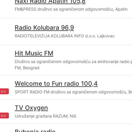
Naxi Radio Apatin 105,8
FM&PRESS društvo sa ograničenom odgovornošću, Apatin
Radio Kolubara 96,9
RADIOTELEVIZIJA KOLUBARA INFO d.o.o. Lajkovac
Hit Music FM
Društvo sa ograničenom odgovornošću za emitovanje radio
FM, Beograd
Welcome to Fun radio 100,4
vazi
SPORT RADIO FM društvo sa ograničenom odgovornošću, B
TV Oxygen
vazi
Udruženje građana RAZUM, Niš
Bubonja radio