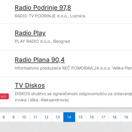
Radio Podrinje 97,8
RADIO TV PODRINJE d.o.o., Loznica
Radio Play
PLAY RADIO d.o.o., Beograd
Radio Plana 90,4
Informativno preduzeće REČ POMORAVLJA d.o.o. Velika Pla
TV Diskos
DISKOS društvo sa ograničenom odgovornošću za izdavanje 
vazi
zvuka i slike, Aleksandrovac
8
9
10
11
12
13
14
15
16
17
18
19