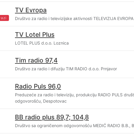
TV Evropa
vazi
Društvo za radio i televizijske aktivnosti TELEVIZIJA EVROPA 
TV Lotel Plus
LOTEL PLUS d.o.o. Loznica
Tim radio 97,4
Društvo za radio i difuziju TIM RADIO d.o.o. Prnjavor
Radio Puls 96,0
Preduzeće za radio i televiziju, produkciju RADIO PULS dru
odgovorošću, Despotovac
BB radio plus 89,7; 104,8
Društvo sa ograničenom odgovornošću MEDIĆ RADIO B.B., B