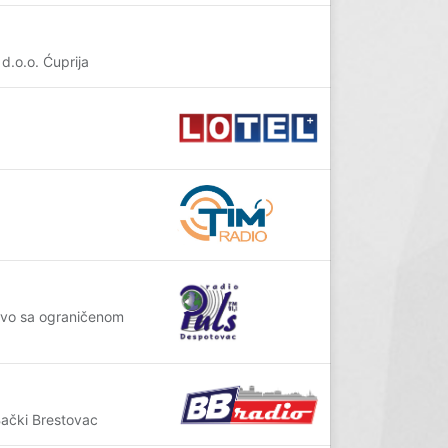
d.o.o. Ćuprija
štvo sa ograničenom
ački Brestovac