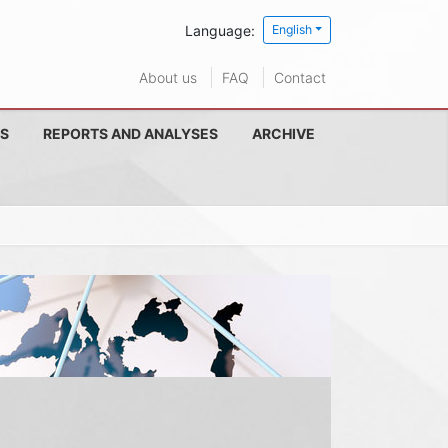
Language:
English
About us
FAQ
Contact
S
REPORTS AND ANALYSES
ARCHIVE