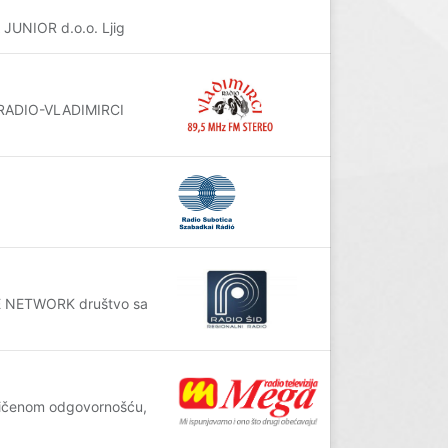
 JUNIOR d.o.o. Ljig
g RADIO-VLADIMIRCI
BLE NETWORK društvo sa
aničenom odgovornošću,