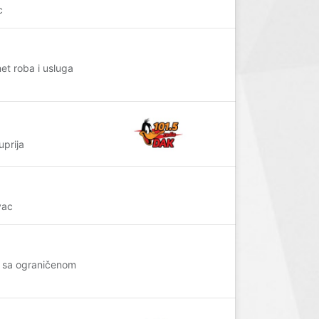
c
t roba i usluga
uprija
vac
o sa ograničenom