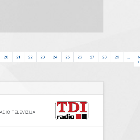
20
21
22
23
24
25
26
27
28
29
...
N
›
 RADIO TELEVIZIJA