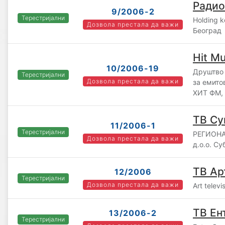
Радио
9/2006-2
Терестријални
Holding 
Дозвола престала да важи
Београд
Hit M
10/2006-19
Друштво 
Терестријални
Дозвола престала да важи
за емит
ХИТ ФМ,
ТВ Су
11/2006-1
Терестријални
РЕГИОНА
Дозвола престала да важи
д.о.о. Су
ТВ Ар
12/2006
Терестријални
Дозвола престала да важи
Art telev
ТВ Ен
13/2006-2
Терестријални