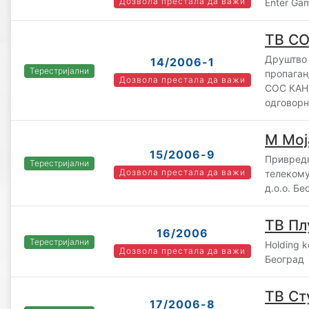
Дозвола престала да важи
Enter Ga
ТВ СО
Друштво 
14/2006-1
Терестријални
пропаган
Дозвола престала да важи
СОС КАН
одговорн
М Мој
15/2006-9
Привредн
Терестријални
Дозвола престала да важи
телеком
д.о.о. Бе
ТВ Пл
16/2006
Терестријални
Holding 
Дозвола престала да важи
Београд
ТВ Ст
17/2006-8