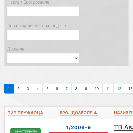
Назив / Број дозволе
Зона покривања / расподеле
Дозволе
1
2
3
4
5
6
7
8
9
10
11
12
13
ТИП ПРУЖАОЦА
БРОЈ ДОЗВОЛЕ ▲
НАЗИВ 
ТВ Ав
1/2006-9
Терестријални