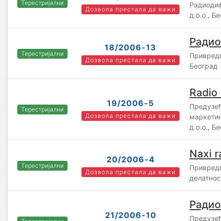
Терестријални
Радиоди
Дозвола престала да важи
д.о.о., Б
Радио
18/2006-13
Терестријални
Привредн
Дозвола престала да важи
Београд
Radio 
19/2006-5
Предузећ
Терестријални
Дозвола престала да важи
маркети
д.о.о., Б
Naxi r
20/2006-4
Терестријални
Привредн
Дозвола престала да важи
делатнос
Радио
21/2006-10
Предузећ