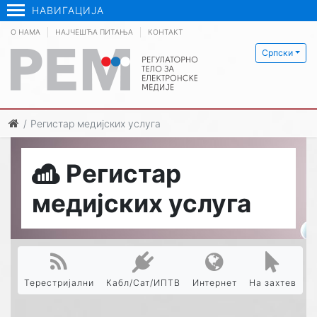
НАВИГАЦИЈА
О НАМА
НАЈЧЕШЋА ПИТАЊА
КОНТАКТ
Српски
Регистар медијских услуга
Регистар
медијских услуга
Терестријални
Кабл/Сат/ИПТВ
Интернет
На захтев