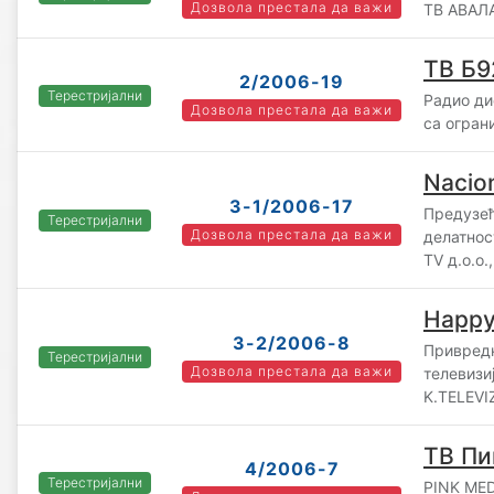
Дозвола престала да важи
ТВ АВАЛА
ТВ Б9
2/2006-19
Терестријални
Радио ди
Дозвола престала да важи
са огран
Nacio
3-1/2006-17
Предузећ
Терестријални
Дозвола престала да важи
делатнос
TV д.о.о.
Happy
3-2/2006-8
Привредн
Терестријални
Дозвола престала да важи
телевизи
K.TELEVIZ
ТВ Пи
4/2006-7
Терестријални
PINK MED