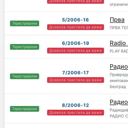
Дозвола престала да важи
ограниче
Прва
5/2006-16
Терестријални
Дозвола престала да важи
ПРВА ТЕЛ
Radio 
6/2006-19
Терестријални
Дозвола престала да важи
PLAY RAD
Радио
7/2006-17
Привредн
Терестријални
Дозвола престала да важи
емитовањ
Београд
Радио
8/2006-12
Терестријални
Радиоди
Дозвола престала да важи
РАДИО С 