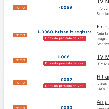
TV N
I-0059
Internet
Info c
Smeder
Fin r
I-0060-brisan iz registra
Dobrila 
Internet
Dozvola prestala da vazi
progra
Smeder
TV 
I-0061
Internet
Dozvola prestala da vazi
RTV M d
Hit a
I-0062
Internet
Nenad K
Dozvola prestala da vazi
GROUP, 
Arija
I-0063
Internet
Dragosl