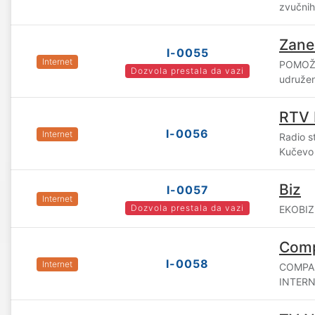
zvučnih
Zane
I-0055
Internet
POMOŽI
Dozvola prestala da vazi
udružen
RTV 
I-0056
Internet
Radio s
Kučevo
Biz
I-0057
Internet
Dozvola prestala da vazi
EKOBIZ 
Comp
I-0058
Internet
COMPA
INTERN