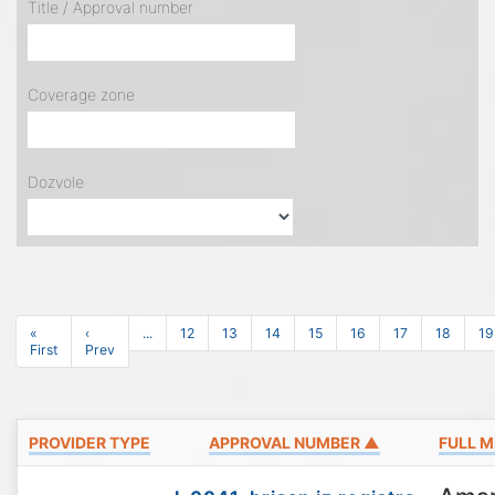
Title / Approval number
Coverage zone
Dozvole
«
‹
...
12
13
14
15
16
17
18
19
First
Prev
PROVIDER TYPE
APPROVAL NUMBER ▲
FULL M