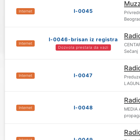
Muzz
I-0045
Internet
Privred
Beogra
Radi
I-0046-brisan iz registra
Internet
CENTAR
Dozvola prestala da vazi
Sečanj
Radi
I-0047
Internet
Preduze
LAGUNA
Radi
I-0048
Internet
MEDIA A
propag
Radi
I-0049
Internet