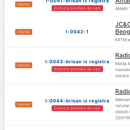
Amar
I-0041-brisan iz registra
Internet
Dozvola prestala da vazi
AMARI T
JC&C
Beog
I-0042-1
Internet
KRTM je
Radi
I-0043-brisan iz registra
Marija 
Internet
Dozvola prestala da vazi
marketi
stanic
Radi
Aleksan
I-0044-brisan iz registra
Internet
računar
Dozvola prestala da vazi
oblasti 
CENTRUS