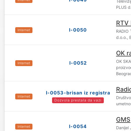
Televiz
PLUS d.
RTV 
I-0050
Internet
RADIO 
d.o.o.,
OK r
OK SKAY
I-0052
Internet
proizvo
Beogra
Radi
I-0053-brisan iz registra
Internet
Društvo
Dozvola prestala da vazi
umetnos
GMS
I-0054
Internet
Danijel