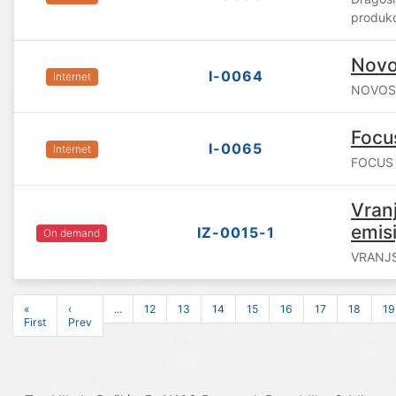
produkc
Novo
I-0064
Internet
NOVOSA
Focu
I-0065
Internet
FOCUS R
Vranj
emisi
IZ-0015-1
On demand
VRANJSK
«
‹
...
12
13
14
15
16
17
18
19
First
Prev