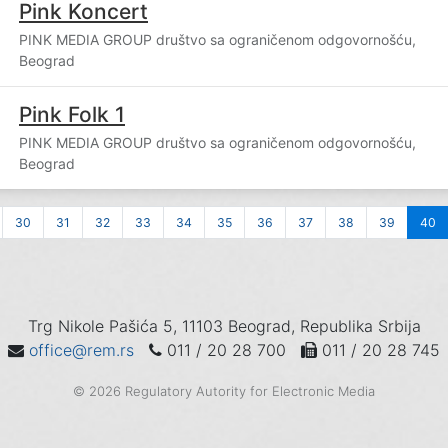
Pink Koncert
PINK MEDIA GROUP društvo sa ograničenom odgovornošću,
Beograd
Pink Folk 1
PINK MEDIA GROUP društvo sa ograničenom odgovornošću,
Beograd
30
31
32
33
34
35
36
37
38
39
40
Trg Nikole Pašića 5, 11103 Beograd, Republika Srbija
office@rem.rs
011 / 20 28 700
011 / 20 28 745
© 2026 Regulatory Autority for Electronic Media