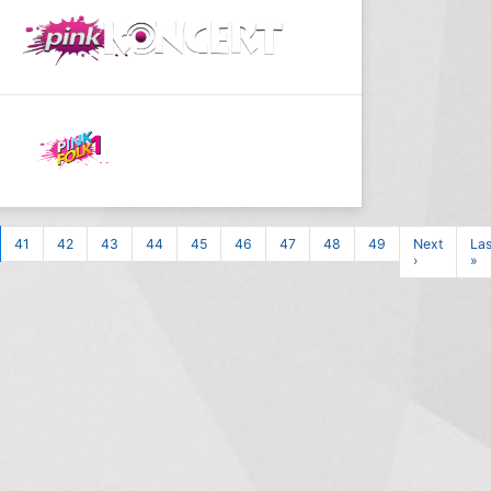
41
42
43
44
45
46
47
48
49
Next
Las
›
»