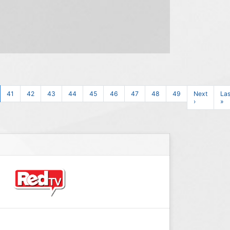
41
42
43
44
45
46
47
48
49
Next
Las
›
»