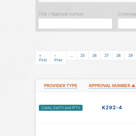
Title / Approval number
Coverag
«
‹
...
25
26
27
28
29
First
Prev
PROVIDER TYPE
APPROVAL NUMBER ▲
K292-4
Cable, SatTV and IPTV