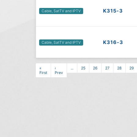
K315-3
Cable, SatTV and IPTV
K316-3
Cable, SatTV and IPTV
«
‹
...
25
26
27
28
29
First
Prev