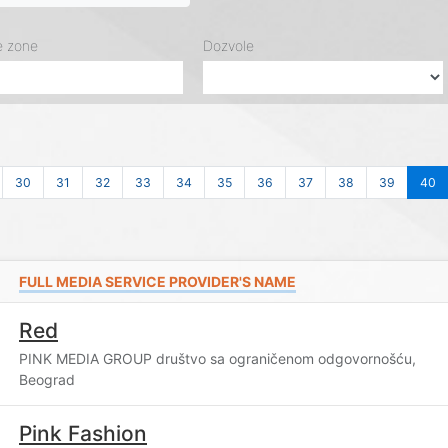
e zone
Dozvole
30
31
32
33
34
35
36
37
38
39
40
FULL MEDIA SERVICE PROVIDER'S NAME
Red
PINK MEDIA GROUP društvo sa ograničenom odgovornošću,
Beograd
Pink Fashion