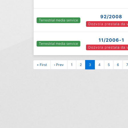
92/2008
Terrestrial media service
Dozvola prestala da 
11/2006-1
Terrestrial media service
Dozvola prestala da 
« First
‹ Prev
1
2
3
4
5
6