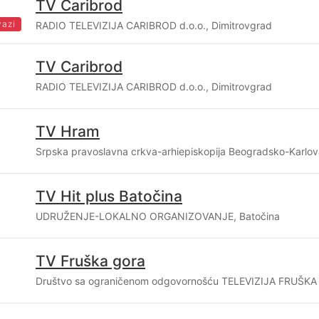
TV Caribrod
vazi
RADIO TELEVIZIJA CARIBROD d.o.o., Dimitrovgrad
TV Caribrod
RADIO TELEVIZIJA CARIBROD d.o.o., Dimitrovgrad
TV Hram
Srpska pravoslavna crkva-arhiepiskopija Beogradsko-Karlo
TV Hit plus Batočina
UDRUŽENJE-LOKALNO ORGANIZOVANJE, Batočina
TV Fruška gora
Društvo sa ograničenom odgovornošću TELEVIZIJA FRUŠK