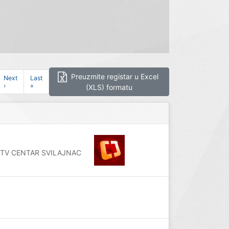
Preuzmite registar u Excel
Next
Last
›
»
(XLS) formatu
luge TV CENTAR SVILAJNAC