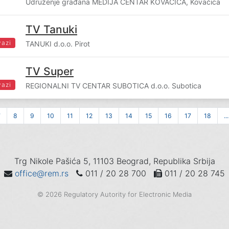
Udruženje građana MEDIJA CENTAR KOVAČICA, Kovačica
TV Tanuki
vazi
TANUKI d.o.o. Pirot
TV Super
vazi
REGIONALNI TV CENTAR SUBOTICA d.o.o. Subotica
7
8
9
10
11
12
13
14
15
16
17
18
...
Trg Nikole Pašića 5, 11103 Beograd, Republika Srbija
office@rem.rs
011 / 20 28 700
011 / 20 28 745
© 2026 Regulatory Autority for Electronic Media