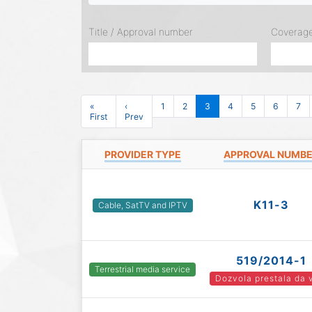
Title / Approval number
Coverag
«
‹
1
2
3
4
5
6
7
First
Prev
PROVIDER TYPE
APPROVAL NUMB
K11-3
Cable, SatTV and IPTV
519/2014-1
Terrestrial media service
Dozvola prestala da 