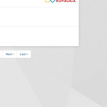
Next ›
Last »