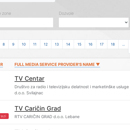
e zone
Dozvole
8
9
10
11
12
13
14
15
16
17
18
...
ER
FULL MEDIA SERVICE PROVIDER'S NAME ▼
TV Centar
Društvo za radio i televizijsku delatnost i marketinške us
d.o.o. Svilajnac
TV Caričin Grad
vazi
RTV CARIČIN GRAD d.o.o. Lebane