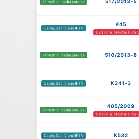
517/2013-5
Terrestrial media service
K45
Cable, SatTV and IPTV
Dozvola prestala da 
510/2013-8
Terrestrial media service
K341-3
Cable, SatTV and IPTV
405/2009
Terrestrial media service
Dozvola prestala da 
K532
Cable, SatTV and IPTV