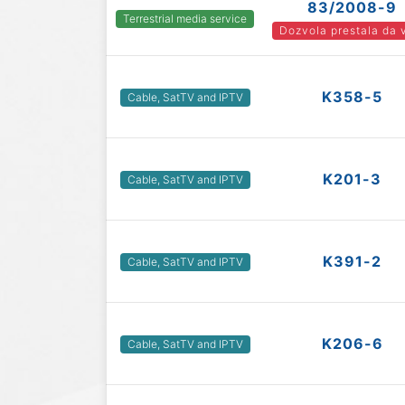
83/2008-9
Terrestrial media service
Dozvola prestala da 
K358-5
Cable, SatTV and IPTV
K201-3
Cable, SatTV and IPTV
K391-2
Cable, SatTV and IPTV
K206-6
Cable, SatTV and IPTV