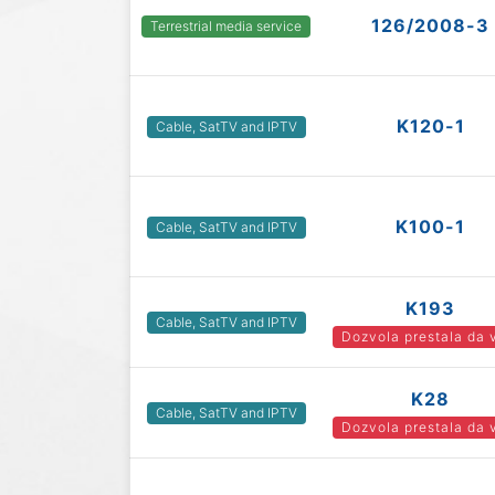
126/2008-3
Terrestrial media service
K120-1
Cable, SatTV and IPTV
K100-1
Cable, SatTV and IPTV
K193
Cable, SatTV and IPTV
Dozvola prestala da 
K28
Cable, SatTV and IPTV
Dozvola prestala da 