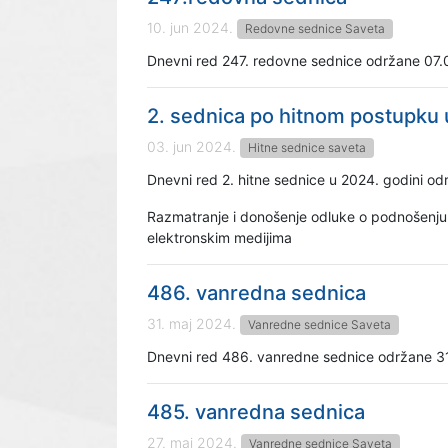
10. jun 2024.
Redovne sednice Saveta
Dnevni red 247. redovne sednice održane 07.
2. sednica po hitnom postupku 
03. jun 2024.
Hitne sednice saveta
Dnevni red 2. hitne sednice u 2024. godini o
Razmatranje i donošenje odluke o podnošenju 
elektronskim medijima
486. vanredna sednica
31. maj 2024.
Vanredne sednice Saveta
Dnevni red 486. vanredne sednice održane 3
485. vanredna sednica
27. maj 2024.
Vanredne sednice Saveta