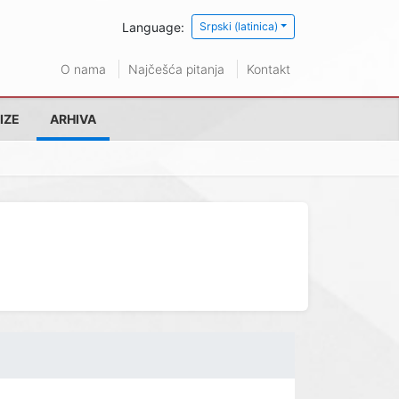
Language:
Srpski (latinica)
O nama
Najčešća pitanja
Kontakt
IZE
ARHIVA