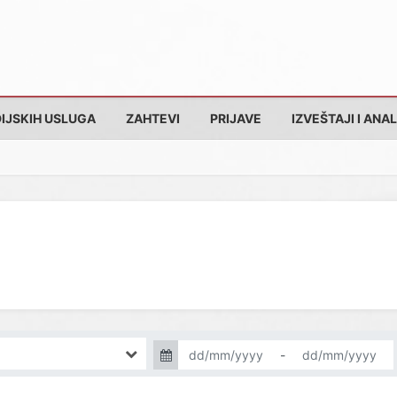
IJSKIH USLUGA
ZAHTEVI
PRIJAVE
IZVEŠTAJI I ANAL
-