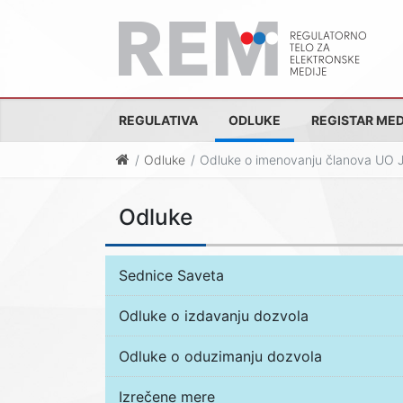
REGULATIVA
ODLUKE
REGISTAR MED
Odluke
Odluke o imenovanju članova UO JMU
Odluke
Sednice Saveta
Odluke o izdavanju dozvola
Odluke o oduzimanju dozvola
Izrečene mere