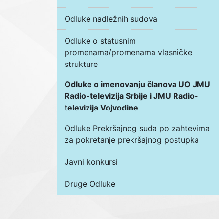
Odluke nadležnih sudova
Odluke o statusnim
promenama/promenama vlasničke
strukture
Odluke o imenovanju članova UO JMU
Radio-televizija Srbije i JMU Radio-
televizija Vojvodine
Odluke Prekršajnog suda po zahtevima
za pokretanje prekršajnog postupka
Javni konkursi
Druge Odluke