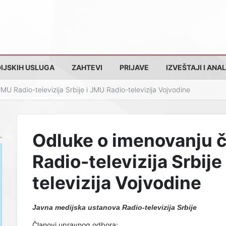
IJSKIH USLUGA
ZAHTEVI
PRIJAVE
IZVEŠTAJI I ANAL
 Radio-televizija Srbije i JMU Radio-televizija Vojvodine
Odluke o imenovanju 
Radio-televizija Srbije
televizija Vojvodine
Javna medijska ustanova Radio-televizija Srbije
Članovi upravnog odbora: