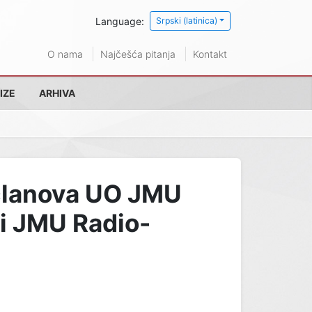
Language:
Srpski (latinica)
O nama
Najčešća pitanja
Kontakt
IZE
ARHIVA
članova UO JMU
 i JMU Radio-