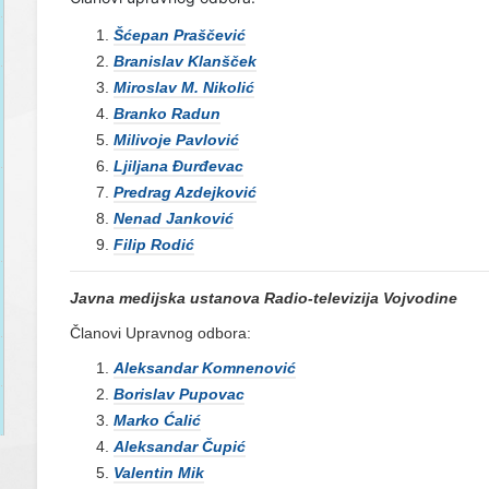
Šćepan Praščević
Branislav Klanšček
Miroslav M. Nikolić
Branko Radun
Milivoje Pavlović
Ljiljana Đurđevac
Predrag Azdejković
Nenad Janković
Filip Rodić
Javna medijska ustanova Radio-televizija Vojvodine
Članovi Upravnog odbora:
Aleksandar Komnenović
Borislav Pupovac
Marko Ćalić
Aleksandar Čupić
Valentin Mik