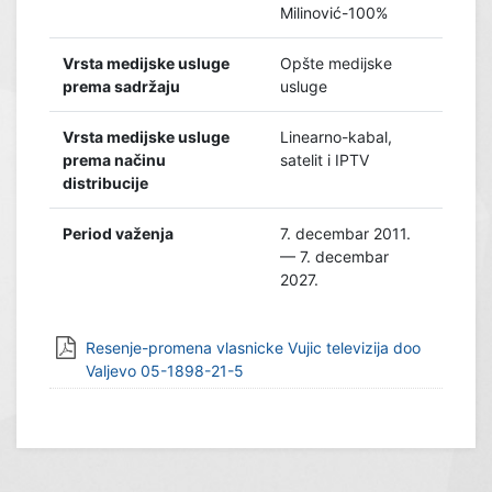
Milinović-100%
Vrsta medijske usluge
Opšte medijske
prema sadržaju
usluge
Vrsta medijske usluge
Linearno-kabal,
prema načinu
satelit i IPTV
distribucije
Period važenja
7. decembar 2011.
— 7. decembar
2027.
Resenje-promena vlasnicke Vujic televizija doo
Valjevo 05-1898-21-5