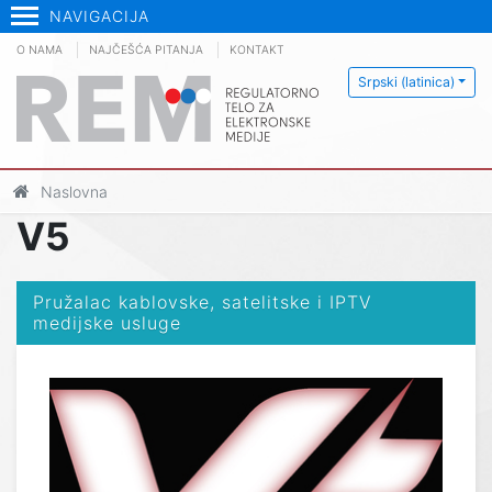
NAVIGACIJA
O NAMA
NAJČEŠĆA PITANJA
KONTAKT
Srpski (latinica)
Naslovna
V5
Pružalac kablovske, satelitske i IPTV
medijske usluge