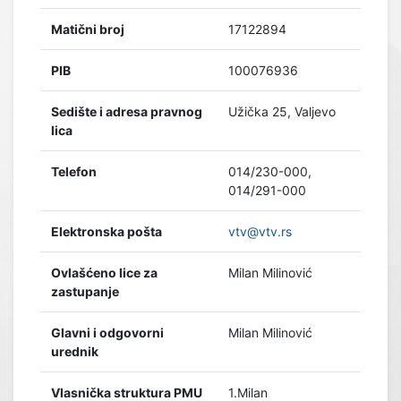
Matični broj
17122894
PIB
100076936
Sedište i adresa pravnog
Užička 25, Valjevo
lica
Telefon
014/230-000,
014/291-000
Elektronska pošta
vtv@vtv.rs
Ovlašćeno lice za
Milan Milinović
zastupanje
Glavni i odgovorni
Milan Milinović
urednik
Vlasnička struktura PMU
1.Milan