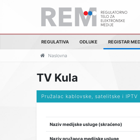
REGULATIVA
ODLUKE
REGISTAR MED
Naslovna
TV Kula
Pružalac kablovske, satelitske i IPTV
Naziv medijske usluge (skraćeno)
Naziv pružaoca medijske usluge