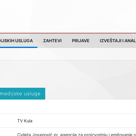
IJSKIH USLUGA
ZAHTEVI
PRIJAVE
IZVEŠTAJI I ANAL
 medijske usluge
TV Kula
Cvijeta Jovanović pr, agencija za proizvodnju i emitovanje 