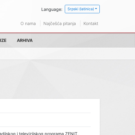
Language:
Srpski (latinica)
O nama
Najčešća pitanja
Kontakt
IZE
ARHIVA
radijskog i televizijskog programa ZENIT,