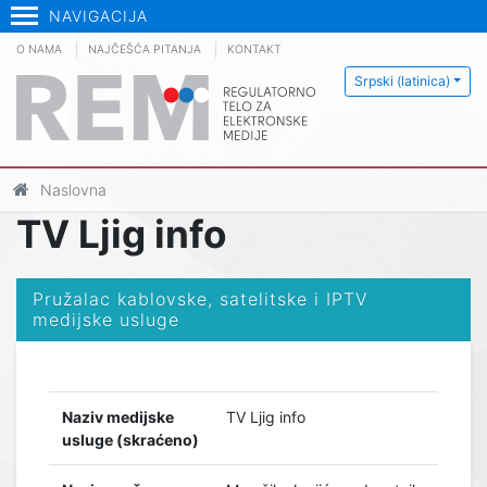
NAVIGACIJA
O NAMA
NAJČEŠĆA PITANJA
KONTAKT
Srpski (latinica)
Naslovna
TV Ljig info
Pružalac kablovske, satelitske i IPTV
medijske usluge
Naziv medijske
TV Ljig info
usluge (skraćeno)