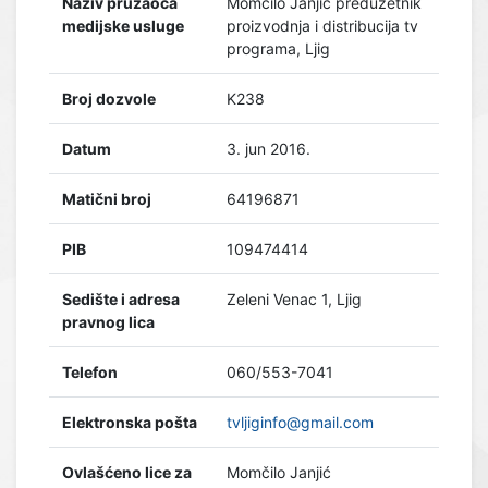
Naziv pružaoca
Momčilo Janjić preduzetnik
medijske usluge
proizvodnja i distribucija tv
programa, Ljig
Broj dozvole
K238
Datum
3. jun 2016.
Matični broj
64196871
PIB
109474414
Sedište i adresa
Zeleni Venac 1, Ljig
pravnog lica
Telefon
060/553-7041
Elektronska pošta
tvljiginfo@gmail.com
Ovlašćeno lice za
Momčilo Janjić