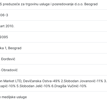
 preduzeće za trgovinu usluge i posredovanje d.o.o. Beograd
006-3
art 2010.
9395
ka 1, Beograd
 Đorđević
 Obradović
on Market LTD, Devičanska Ostva-49% 2.Slobodan Jovanović-11% 3
kapić-10% 5.Slobodan Jelić-10% 6.Dragiša Vučinić-10%
 medijske usluge