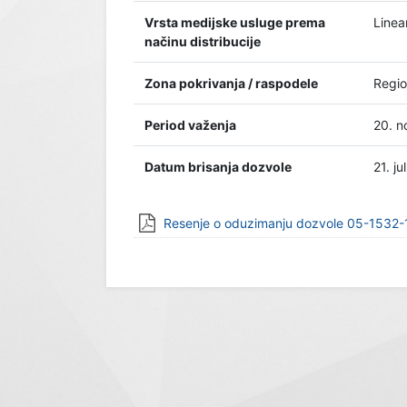
Vrsta medijske usluge prema
Linea
načinu distribucije
Zona pokrivanja / raspodele
Regio
Period važenja
20. n
Datum brisanja dozvole
21. ju
Resenje o oduzimanju dozvole 05-1532-