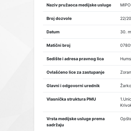
Naziv pružaoca medijske usluge
MIPOS
Broj dozvole
22/2
Datum
30. m
Matični broj
0780
Sedište i adresa pravnog lica
Hums
Ovlašćeno lice za zastupanje
Zoran
Glavni i odgovorni urednik
Žarko
Vlasnička struktura PMU
1.Uni
Krivo
Vrsta medijske usluge prema
Opšte
sadržaju