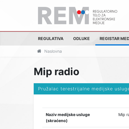
REGULATIVA
ODLUKE
REGISTAR MED
Naslovna
Mip radio
Pružalac terestrijalne medijske uslug
Naziv medijske usluge
Mip r
(skraćeno)