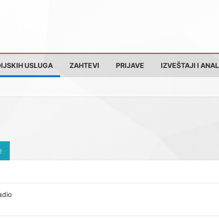
IJSKIH USLUGA
ZAHTEVI
PRIJAVE
IZVEŠTAJI I ANAL
e
adio