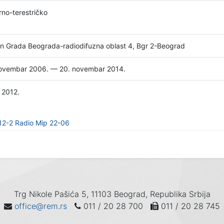
rno-terestričko
n Grada Beograda-radiodifuzna oblast 4, Bgr 2-Beograd
ovembar 2006. — 20. novembar 2014.
l 2012.
12-2 Radio Mip 22-06
Trg Nikole Pašića 5, 11103 Beograd, Republika Srbija
office@rem.rs
011 / 20 28 700
011 / 20 28 745