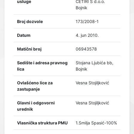
usluge
ČETIRI S d.o.o.
Bojnik
Broj dozvole
173/2008-1
Datum
4. jun 2010.
Matični broj
06943578
Sedište i adresa pravnog
Stojana Ljubića bb,
lica
Bojnik
Ovlašćeno lice za
Vesna Stojiljković
zastupanje
Glavni i odgovorni
Vesna Stojiljković
urednik
Vlasnička struktura PMU
1.Smilja Spasić-100%