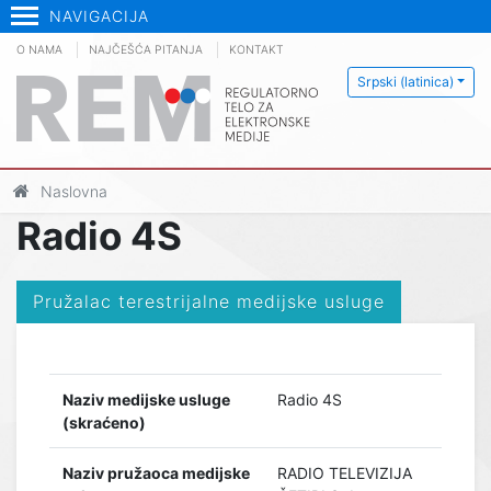
NAVIGACIJA
O NAMA
NAJČEŠĆA PITANJA
KONTAKT
Srpski (latinica)
Naslovna
Radio 4S
Pružalac terestrijalne medijske usluge
Naziv medijske usluge
Radio 4S
(skraćeno)
Naziv pružaoca medijske
RADIO TELEVIZIJA