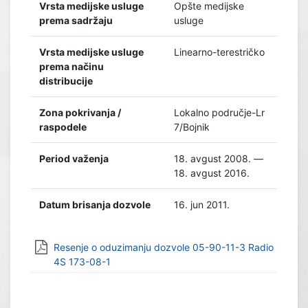
Vrsta medijske usluge
Opšte medijske
prema sadržaju
usluge
Vrsta medijske usluge
Linearno-terestričko
prema načinu
distribucije
Zona pokrivanja /
Lokalno područje-Lr
raspodele
7/Bojnik
Period važenja
18. avgust 2008. —
18. avgust 2016.
Datum brisanja dozvole
16. jun 2011.
Resenje o oduzimanju dozvole 05-90-11-3 Radio
4S 173-08-1