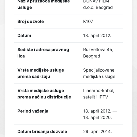
Naziv pružaoca medijske
DUNAV FILM
usluge
d.o.o. Beograd
Broj dozvole
K107
Datum
18. april 2012.
Sedište i adresa pravnog
Ruzveltova 45,
lica
Beograd
Vrsta medijske usluge
Specijalizovane
prema sadržaju
medijske usluge
Vrsta medijske usluge
Linearno-kabal,
prema načinu distribucije
satelit i IPTV
Period važenja
18. april 2012. —
18. april 2020.
Datum brisanja dozvole
29. april 2014.