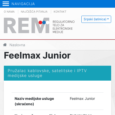
NAVIGACIJA
O NAMA
NAJČEŠĆA PITANJA
KONTAKT
Srpski (latinica)
Naslovna
Feelmax Junior
Pružalac kablovske, satelitske i IPTV
medijske usluge
Naziv medijske usluge
Feelmax Junior
(skraćeno)