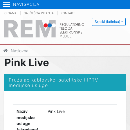
NAVIGACIJA
O NAMA
NAJČEŠĆA PITANJA
KONTAKT
Srpski (latinica)
Naslovna
Pink Live
Pružalac kablovske, satelitske i IPTV
medijske usluge
Naziv
Pink Live
medijske
usluge
(skraćeno)