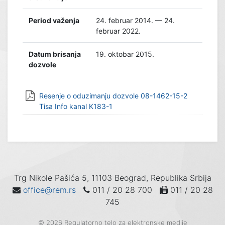
Period važenja
24. februar 2014. — 24.
februar 2022.
Datum brisanja
19. oktobar 2015.
dozvole
Resenje o oduzimanju dozvole 08-1462-15-2
Tisa Info kanal K183-1
Trg Nikole Pašića 5, 11103 Beograd, Republika Srbija
office@rem.rs
011 / 20 28 700
011 / 20 28
745
© 2026 Regulatorno telo za elektronske medije