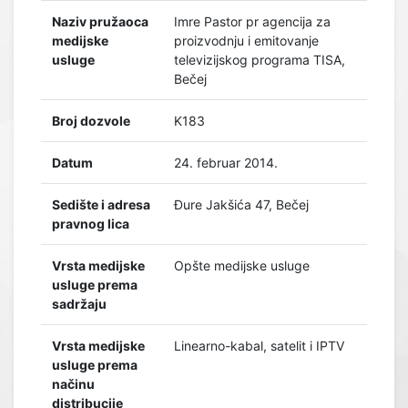
Naziv pružaoca
Imre Pastor pr agencija za
medijske
proizvodnju i emitovanje
usluge
televizijskog programa TISA,
Bečej
Broj dozvole
K183
Datum
24. februar 2014.
Sedište i adresa
Đure Jakšića 47, Bečej
pravnog lica
Vrsta medijske
Opšte medijske usluge
usluge prema
sadržaju
Vrsta medijske
Linearno-kabal, satelit i IPTV
usluge prema
načinu
distribucije