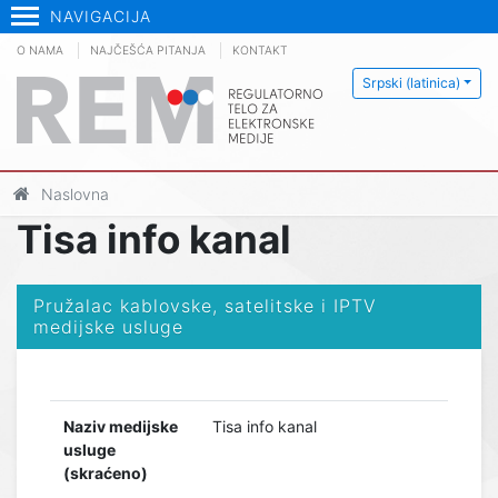
NAVIGACIJA
O NAMA
NAJČEŠĆA PITANJA
KONTAKT
Srpski (latinica)
Naslovna
Tisa info kanal
Pružalac kablovske, satelitske i IPTV
medijske usluge
Naziv medijske
Tisa info kanal
usluge
(skraćeno)