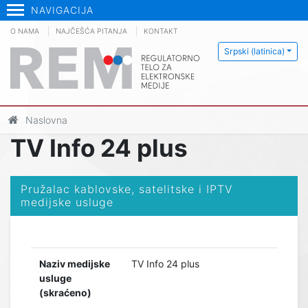
NAVIGACIJA
O NAMA
NAJČEŠĆA PITANJA
KONTAKT
Srpski (latinica)
Naslovna
TV Info 24 plus
Pružalac kablovske, satelitske i IPTV
medijske usluge
Naziv medijske
TV Info 24 plus
usluge
(skraćeno)