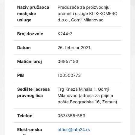
Naziv pružaoca
Preduzeće za proizvodnju,
medijske
promet i usluge KLIK-KOMERC
usluge
d.o.o., Gornji Milanovac
Broj dozvole
K244-3
Datum
26. februar 2021.
Matični broj
06957153
PIB
100500773
Sedište i adresa
Trg Kneza Mihaila 1, Gornji
pravnog lica
Milanovac (adresa za prijem
pošte Beogradska 16, Zemun)
Telefon
063/355-553
Elektronska
office@info24.rs