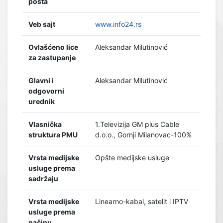
pošta
Veb sajt
www.info24.rs
Ovlašćeno lice
Aleksandar Milutinović
za zastupanje
Glavni i
Aleksandar Milutinović
odgovorni
urednik
Vlasnička
1.Televizija GM plus Cable
struktura PMU
d.o.o., Gornji Milanovac-100%
Vrsta medijske
Opšte medijske usluge
usluge prema
sadržaju
Vrsta medijske
Linearno-kabal, satelit i IPTV
usluge prema
načinu