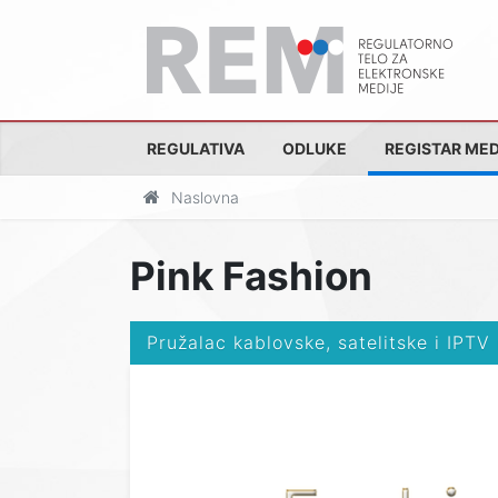
REGULATIVA
ODLUKE
REGISTAR MED
Naslovna
Pink Fashion
Pružalac kablovske, satelitske i IPTV