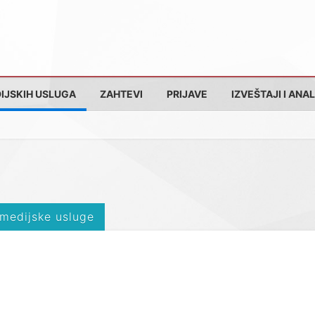
IJSKIH USLUGA
ZAHTEVI
PRIJAVE
IZVEŠTAJI I ANAL
 medijske usluge