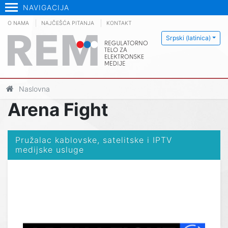
NAVIGACIJA
O NAMA
NAJČEŠĆA PITANJA
KONTAKT
Srpski (latinica)
Naslovna
Arena Fight
Pružalac kablovske, satelitske i IPTV
medijske usluge