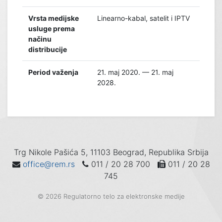
Vrsta medijske
Linearno-kabal, satelit i IPTV
usluge prema
načinu
distribucije
Period važenja
21. maj 2020. — 21. maj
2028.
Trg Nikole Pašića 5, 11103 Beograd, Republika Srbija
office@rem.rs
011 / 20 28 700
011 / 20 28
745
© 2026 Regulatorno telo za elektronske medije