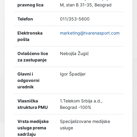
pravnog lica
M, stan B 31-35, Beograd
Telefon
011/353-5600
Elektronska
marketing@tvarenasport.com
pošta
Ovlašćeno lice
Nebojša Žugić
za zastupanje
Glavni i
Igor Špadijer
odgovorni
urednik
Vlasnička
1.Telekom Srbija a.d.,
struktura PMU
Beograd -100%
Vrsta medijske
Specijalizovane medijske
usluge prema
usluge
sadržaju