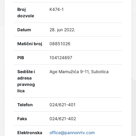
Broj
K474-1
dozvole
Datum
28. jun 2022.
Matični broj
08851026
PIB
104124897
Sedište i
Age Mamužića 9-11, Subotica
adresa
pravnog
lica
Telefon
024/621-401
Faks
024/621-402
Elektronska
office@pannonrtv.com