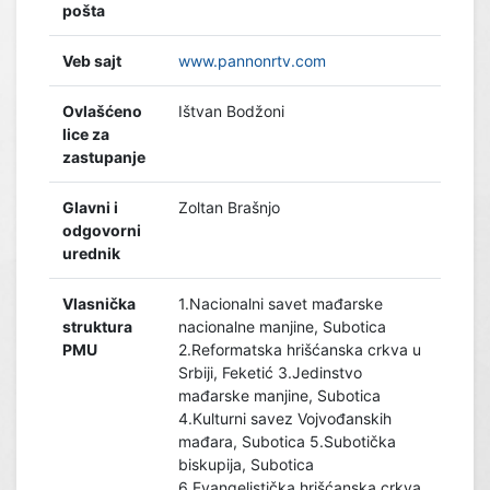
pošta
Veb sajt
www.pannonrtv.com
Ovlašćeno
Ištvan Bodžoni
lice za
zastupanje
Glavni i
Zoltan Brašnjo
odgovorni
urednik
Vlasnička
1.Nacionalni savet mađarske
struktura
nacionalne manjine, Subotica
PMU
2.Reformatska hrišćanska crkva u
Srbiji, Feketić 3.Jedinstvo
mađarske manjine, Subotica
4.Kulturni savez Vojvođanskih
mađara, Subotica 5.Subotička
biskupija, Subotica
6.Evangelistička hrišćanska crkva