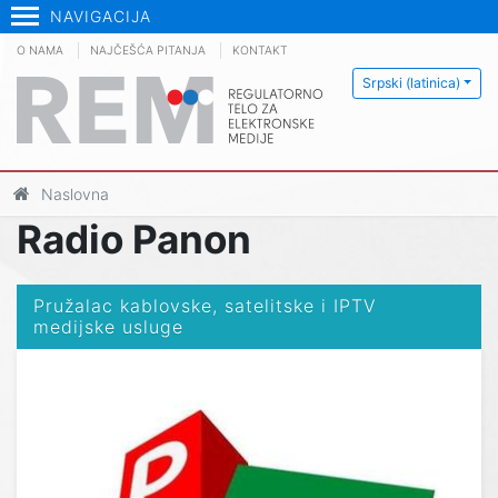
NAVIGACIJA
O NAMA
NAJČEŠĆA PITANJA
KONTAKT
Srpski (latinica)
Naslovna
Radio Panon
Pružalac kablovske, satelitske i IPTV
medijske usluge