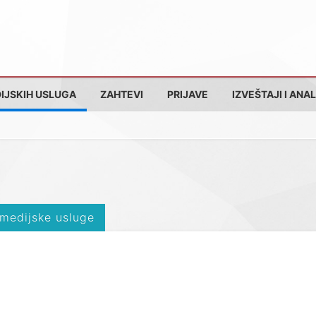
IJSKIH USLUGA
ZAHTEVI
PRIJAVE
IZVEŠTAJI I ANAL
 medijske usluge