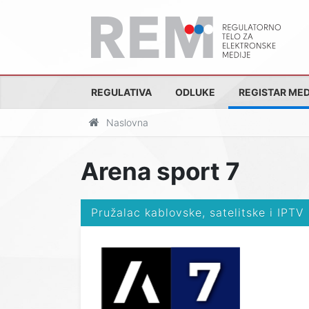
REGULATIVA
ODLUKE
REGISTAR MED
Naslovna
Arena sport 7
Pružalac kablovske, satelitske i IPTV