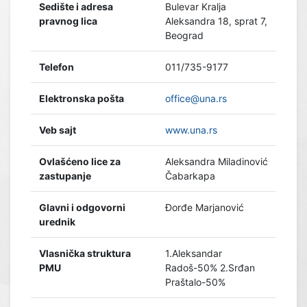
Sedište i adresa
Bulevar Kralja
pravnog lica
Aleksandra 18, sprat 7,
Beograd
Telefon
011/735-9177
Elektronska pošta
office@una.rs
Veb sajt
www.una.rs
Ovlašćeno lice za
Aleksandra Miladinović
zastupanje
Čabarkapa
Glavni i odgovorni
Đorđe Marjanović
urednik
Vlasnička struktura
1.Aleksandar
PMU
Radoš-50% 2.Srđan
Praštalo-50%