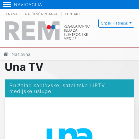
NAVIGACIJA
O NAMA
NAJČEŠĆA PITANJA
KONTAKT
Srpski (latinica)
Naslovna
Una TV
Pružalac kablovske, satelitske i IPTV
medijske usluge