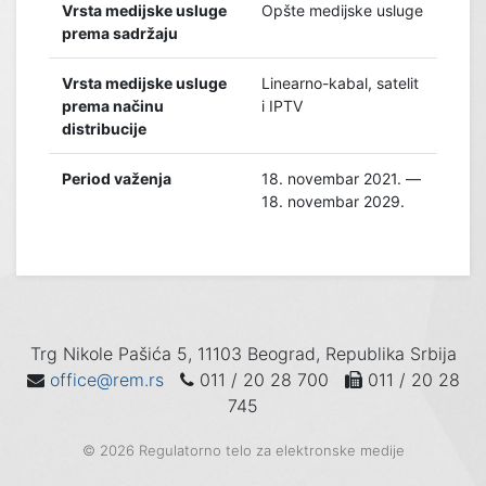
Vrsta medijske usluge
Opšte medijske usluge
prema sadržaju
Vrsta medijske usluge
Linearno-kabal, satelit
prema načinu
i IPTV
distribucije
Period važenja
18. novembar 2021. —
18. novembar 2029.
Trg Nikole Pašića 5, 11103 Beograd, Republika Srbija
office@rem.rs
011 / 20 28 700
011 / 20 28
745
© 2026 Regulatorno telo za elektronske medije