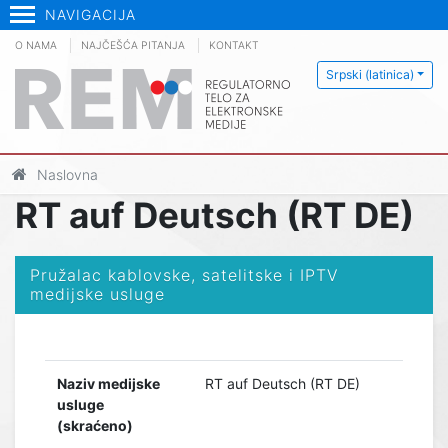
NAVIGACIJA
O NAMA
NAJČEŠĆA PITANJA
KONTAKT
Srpski (latinica)
Naslovna
RT auf Deutsch (RT DE)
Pružalac kablovske, satelitske i IPTV
medijske usluge
Naziv medijske
RT auf Deutsch (RT DE)
usluge
(skraćeno)