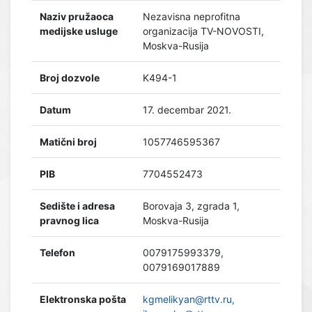
Naziv pružaoca
Nezavisna neprofitna
medijske usluge
organizacija TV-NOVOSTI,
Moskva-Rusija
Broj dozvole
K494-1
Datum
17. decembar 2021.
Matični broj
1057746595367
PIB
7704552473
Sedište i adresa
Borovaja 3, zgrada 1,
pravnog lica
Moskva-Rusija
Telefon
0079175993379,
0079169017889
Elektronska pošta
kgmelikyan@rttv.ru,