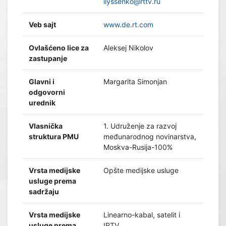
ilyssenko@rttv.ru
Veb sajt
www.de.rt.com
Ovlašćeno lice za
Aleksej Nikolov
zastupanje
Glavni i
Margarita Simonjan
odgovorni
urednik
Vlasnička
1. Udruženje za razvoj
struktura PMU
međunarodnog novinarstva,
Moskva-Rusija-100%
Vrsta medijske
Opšte medijske usluge
usluge prema
sadržaju
Vrsta medijske
Linearno-kabal, satelit i
usluge prema
IPTV