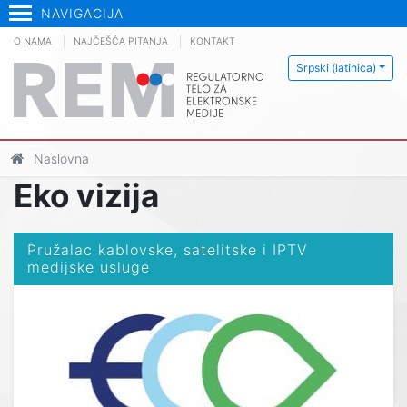
NAVIGACIJA
O NAMA
NAJČEŠĆA PITANJA
KONTAKT
Srpski (latinica)
Naslovna
Eko vizija
Pružalac kablovske, satelitske i IPTV
medijske usluge