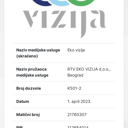
Naziv medijske usluge
Eko vizija
(skraćeno)
Naziv pružaoca
RTV EKO VIZIJA d.o.o.,
medijske usluge
Beograd
Broj dozvole
K501-2
Datum
1. april 2023.
Matični broj
21760307
PIB
112884014