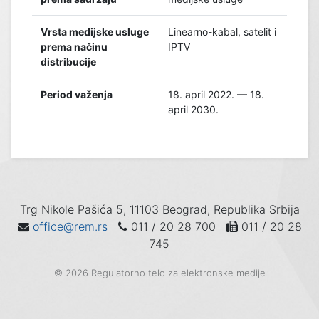
Vrsta medijske usluge
Linearno-kabal, satelit i
prema načinu
IPTV
distribucije
Period važenja
18. april 2022. — 18.
april 2030.
Trg Nikole Pašića 5, 11103 Beograd, Republika Srbija
office@rem.rs
011 / 20 28 700
011 / 20 28
745
© 2026 Regulatorno telo za elektronske medije