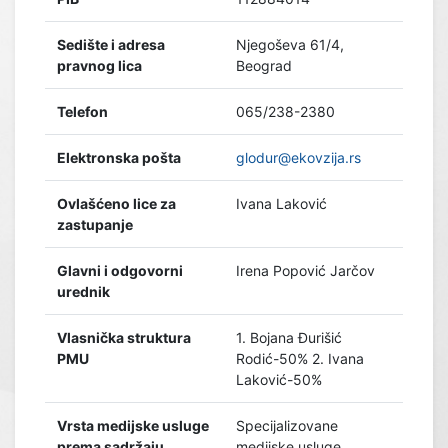
Sedište i adresa
Njegoševa 61/4,
pravnog lica
Beograd
Telefon
065/238-2380
Elektronska pošta
glodur@ekovzija.rs
Ovlašćeno lice za
Ivana Laković
zastupanje
Glavni i odgovorni
Irena Popović Jarčov
urednik
Vlasnička struktura
1. Bojana Đurišić
PMU
Rodić-50% 2. Ivana
Laković-50%
Vrsta medijske usluge
Specijalizovane
prema sadržaju
medijske usluge