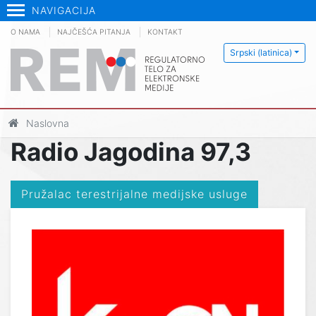
NAVIGACIJA
O NAMA
NAJČEŠĆA PITANJA
KONTAKT
Srpski (latinica)
Naslovna
Radio Jagodina 97,3
Pružalac terestrijalne medijske usluge