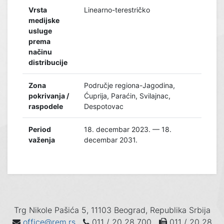
Vrsta
Linearno-terestričko
medijske
usluge
prema
načinu
distribucije
Zona
Područje regiona-Jagodina,
pokrivanja /
Ćuprija, Paraćin, Svilajnac,
raspodele
Despotovac
Period
18. decembar 2023. — 18.
važenja
decembar 2031.
Trg Nikole Pašića 5, 11103 Beograd, Republika Srbija
office@rem.rs
011 / 20 28 700
011 / 20 28