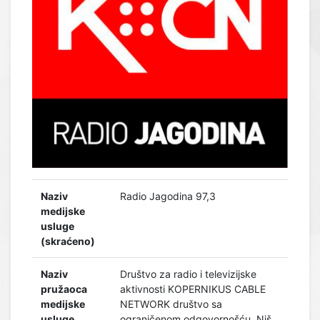
Naziv
Radio Jagodina 97,3
medijske
usluge
(skraćeno)
Naziv
Društvo za radio i televizijske
pružaoca
aktivnosti KOPERNIKUS CABLE
medijske
NETWORK društvo sa
usluge
ograničenom odgovornošću, Niš