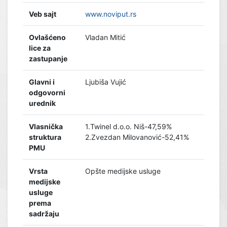
Veb sajt
www.noviput.rs
Ovlašćeno
Vladan Mitić
lice za
zastupanje
Glavni i
Ljubiša Vujić
odgovorni
urednik
Vlasnička
1.Twinel d.o.o. Niš-47,59%
struktura
2.Zvezdan Milovanović-52,41%
PMU
Vrsta
Opšte medijske usluge
medijske
usluge
prema
sadržaju