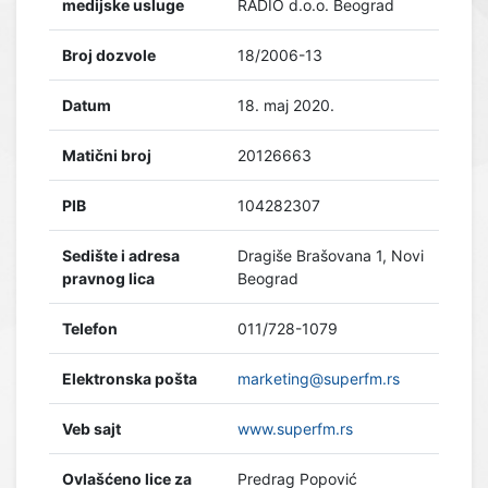
medijske usluge
RADIO d.o.o. Beograd
Broj dozvole
18/2006-13
Datum
18. maj 2020.
Matični broj
20126663
PIB
104282307
Sedište i adresa
Dragiše Brašovana 1, Novi
pravnog lica
Beograd
Telefon
011/728-1079
Elektronska pošta
marketing@superfm.rs
Veb sajt
www.superfm.rs
Ovlašćeno lice za
Predrag Popović