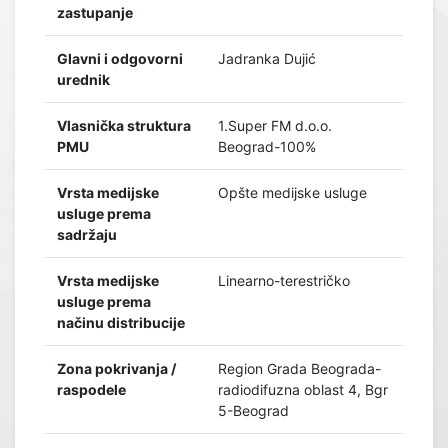
zastupanje
Glavni i odgovorni
Jadranka Dujić
urednik
Vlasnička struktura
1.Super FM d.o.o.
PMU
Beograd-100%
Vrsta medijske
Opšte medijske usluge
usluge prema
sadržaju
Vrsta medijske
Linearno-terestričko
usluge prema
načinu distribucije
Zona pokrivanja /
Region Grada Beograda-
raspodele
radiodifuzna oblast 4, Bgr
5-Beograd