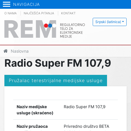
NAVIGACIJA
O NAMA
NAJČEŠĆA PITANJA
KONTAKT
Srpski (latinica)
Naslovna
Radio Super FM 107,9
Pružalac terestrijalne medijske usluge
Naziv medijske
Radio Super FM 107,9
usluge (skraćeno)
Naziv pružaoca
Privredno društvo BETA