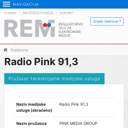
NAVIGACIJA
O NAMA
NAJČEŠĆA PITANJA
KONTAKT
Srpski (latinica)
Naslovna
Radio Pink 91,3
Pružalac terestrijalne medijske usluge
Naziv medijske
Radio Pink 91,3
usluge (skraćeno)
Naziv pružaoca
PINK MEDIA GROUP