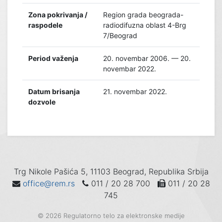
Zona pokrivanja /
Region grada beograda-
raspodele
radiodifuzna oblast 4-Brg
7/Beograd
Period važenja
20. novembar 2006. — 20.
novembar 2022.
Datum brisanja
21. novembar 2022.
dozvole
Trg Nikole Pašića 5, 11103 Beograd, Republika Srbija
office@rem.rs
011 / 20 28 700
011 / 20 28
745
© 2026 Regulatorno telo za elektronske medije