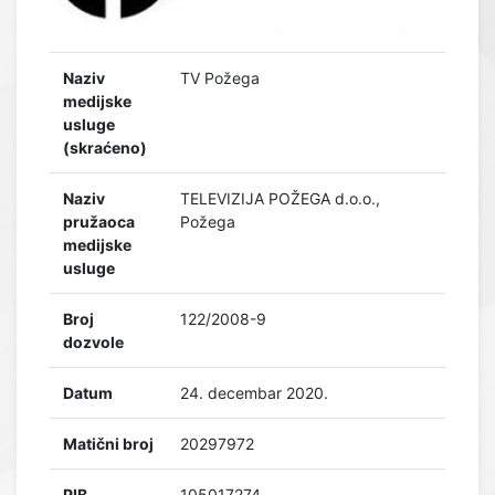
Naziv
TV Požega
medijske
usluge
(skraćeno)
Naziv
TELEVIZIJA POŽEGA d.o.o.,
pružaoca
Požega
medijske
usluge
Broj
122/2008-9
dozvole
Datum
24. decembar 2020.
Matični broj
20297972
PIB
105017274