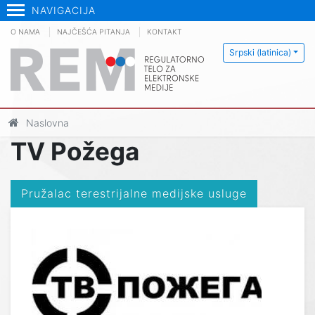
NAVIGACIJA
O NAMA
NAJČEŠĆA PITANJA
KONTAKT
Srpski (latinica)
Naslovna
TV Požega
Pružalac terestrijalne medijske usluge