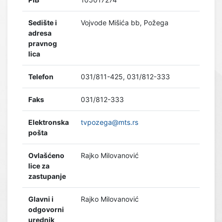
Sedište i
Vojvode Mišića bb, Požega
adresa
pravnog
lica
Telefon
031/811-425, 031/812-333
Faks
031/812-333
Elektronska
tvpozega@mts.rs
pošta
Ovlašćeno
Rajko Milovanović
lice za
zastupanje
Glavni i
Rajko Milovanović
odgovorni
urednik