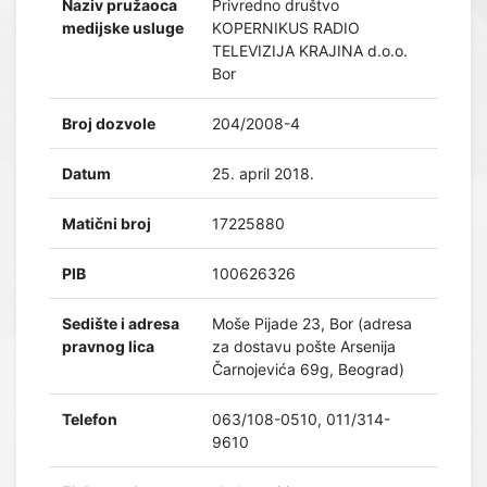
Naziv pružaoca
Privredno društvo
medijske usluge
KOPERNIKUS RADIO
TELEVIZIJA KRAJINA d.o.o.
Bor
Broj dozvole
204/2008-4
Datum
25. april 2018.
Matični broj
17225880
PIB
100626326
Sedište i adresa
Moše Pijade 23, Bor (adresa
pravnog lica
za dostavu pošte Arsenija
Čarnojevića 69g, Beograd)
Telefon
063/108-0510, 011/314-
9610