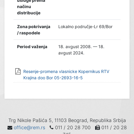
usluge prema
načinu
distribucije
Zona pokrivanja
Lokalno područje-Lr 69/Bor
/ raspodele
Period važenja
18. avgust 2008. — 18.
avgust 2024.
Resenje-promena vlasnicke Kopernikus RTV
Krajina doo Bor 05-2693-16-5
Trg Nikole Pašića 5, 11103 Beograd, Republika Srbija
office@rem.rs
011 / 20 28 700
011 / 20 28