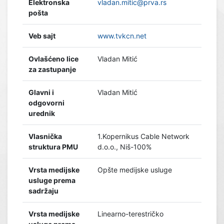
Elektronska
vladan.mitic@prva.rs
pošta
Veb sajt
www.tvkcn.net
Ovlašćeno lice
Vladan Mitić
za zastupanje
Glavni i
Vladan Mitić
odgovorni
urednik
Vlasnička
1.Kopernikus Cable Network
struktura PMU
d.o.o., Niš-100%
Vrsta medijske
Opšte medijske usluge
usluge prema
sadržaju
Vrsta medijske
Linearno-terestričko