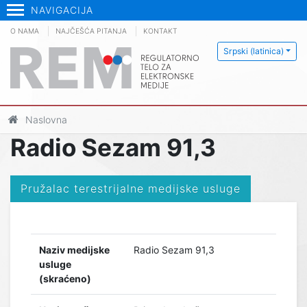
NAVIGACIJA
O NAMA
NAJČEŠĆA PITANJA
KONTAKT
Srpski (latinica)
Naslovna
Radio Sezam 91,3
Pružalac terestrijalne medijske usluge
Naziv medijske
Radio Sezam 91,3
usluge
(skraćeno)