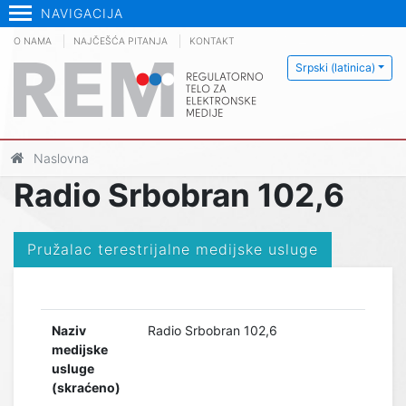
NAVIGACIJA
O NAMA
NAJČEŠĆA PITANJA
KONTAKT
Srpski (latinica)
Naslovna
Radio Srbobran 102,6
Pružalac terestrijalne medijske usluge
Naziv
Radio Srbobran 102,6
medijske
usluge
(skraćeno)