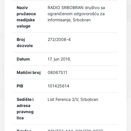
Naziv
RADIO SRBOBRAN društvo sa
pružaoca
ograničenom odgovorošću za
medijske
informisanje, Srbobran
usluge
Broj
272/2008-4
dozvole
Datum
17. jun 2016.
Matični broj
08067511
PIB
101425614
Sedište i
List Ferenca 2/V, Srbobran
adresa
pravnog
lica