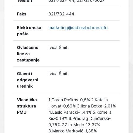
Telefon
021/732-444, 021/270-0027
Faks
021/732-444
Elektronska
marketing@radiosrbobran.info
pošta
Ovlašćeno
Ivica Šmit
lice za
zastupanje
Glavni i
Ivica Šmit
odgovorni
urednik
Vlasnička
1.Goran Raškov-0,5% 2.Katalin
struktura
Horvat-0,69% 3.Ilona Botka-2,01%
PMU
4.Laslo Paracki-1,44% 5.Kornelia
Kiš-0,19% 6.Predrag Dunđerski-
0,75% 7.Zita Moric-13,37%
8.Marko Marković-1,38%