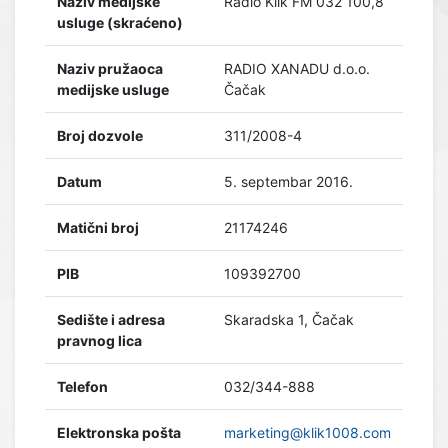
Naziv medijske
Radio Klik FM 032 100,8
usluge (skraćeno)
Naziv pružaoca
RADIO XANADU d.o.o.
medijske usluge
Čačak
Broj dozvole
311/2008-4
Datum
5. septembar 2016.
Matični broj
21174246
PIB
109392700
Sedište i adresa
Skaradska 1, Čačak
pravnog lica
Telefon
032/344-888
Elektronska pošta
marketing@klik1008.com