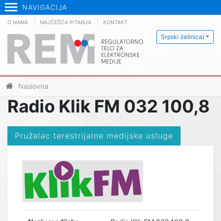
NAVIGACIJA
O NAMA
NAJČEŠĆA PITANJA
KONTAKT
Srpski (latinica)
Naslovna
Radio Klik FM 032 100,8
Pružalac terestrijalne medijske usluge