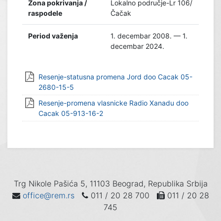
Zona pokrivanja /
Lokalno područje-Lr 106/
raspodele
Čačak
Period važenja
1. decembar 2008. — 1.
decembar 2024.
Resenje-statusna promena Jord doo Cacak 05-
2680-15-5
Resenje-promena vlasnicke Radio Xanadu doo
Cacak 05-913-16-2
Trg Nikole Pašića 5, 11103 Beograd, Republika Srbija
office@rem.rs
011 / 20 28 700
011 / 20 28
745