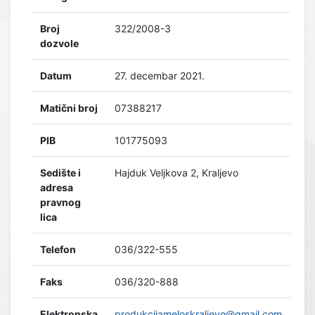
Broj
322/2008-3
dozvole
Datum
27. decembar 2021.
Matični broj
07388217
PIB
101775093
Sedište i
Hajduk Veljkova 2, Kraljevo
adresa
pravnog
lica
Telefon
036/322-555
Faks
036/320-888
Elektronska
produkcijameloskraljevo@gmail.com