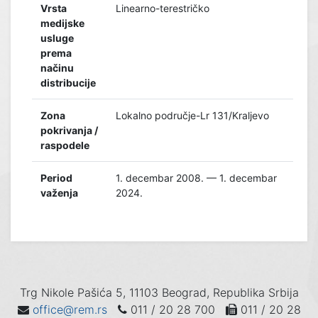
Vrsta
Linearno-terestričko
medijske
usluge
prema
načinu
distribucije
Zona
Lokalno područje-Lr 131/Kraljevo
pokrivanja /
raspodele
Period
1. decembar 2008. — 1. decembar
važenja
2024.
Trg Nikole Pašića 5, 11103 Beograd, Republika Srbija
office@rem.rs
011 / 20 28 700
011 / 20 28