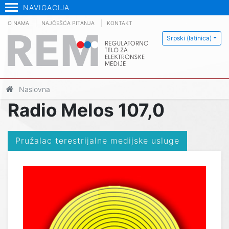
NAVIGACIJA
O NAMA
NAJČEŠĆA PITANJA
KONTAKT
Srpski (latinica)
Naslovna
Radio Melos 107,0
Pružalac terestrijalne medijske usluge