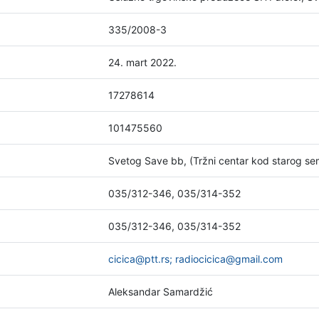
335/2008-3
24. mart 2022.
17278614
101475560
Svetog Save bb, (Tržni centar kod starog sem
035/312-346, 035/314-352
035/312-346, 035/314-352
cicica@ptt.rs; radiocicica@gmail.com
Aleksandar Samardžić