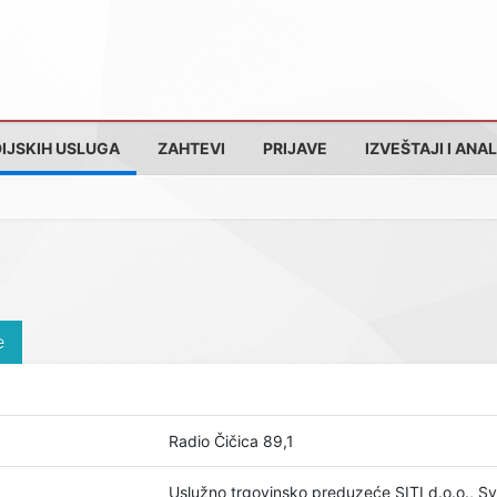
IJSKIH USLUGA
ZAHTEVI
PRIJAVE
IZVEŠTAJI I ANAL
e
Radio Čičica 89,1
Uslužno trgovinsko preduzeće SITI d.o.o., Sv