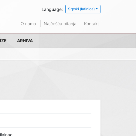
Language:
Srpski (latinica)
O nama
Najčešća pitanja
Kontakt
IZE
ARHIVA
ilajnac