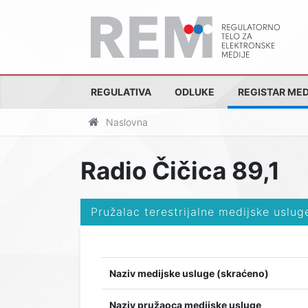
REGULATIVA
ODLUKE
REGISTAR MED
Naslovna
Radio Čičica 89,1
Pružalac terestrijalne medijske uslug
Naziv medijske usluge (skraćeno)
Naziv pružaoca medijske usluge