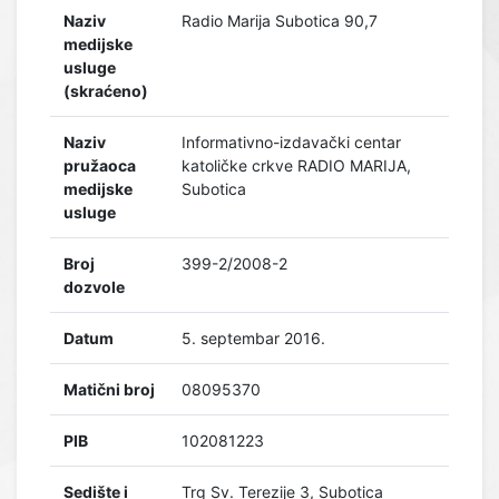
Naziv
Radio Marija Subotica 90,7
medijske
usluge
(skraćeno)
Naziv
Informativno-izdavački centar
pružaoca
katoličke crkve RADIO MARIJA,
medijske
Subotica
usluge
Broj
399-2/2008-2
dozvole
Datum
5. septembar 2016.
Matični broj
08095370
PIB
102081223
Sedište i
Trg Sv. Terezije 3, Subotica