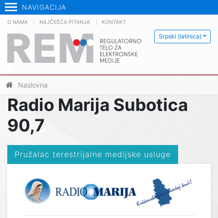
NAVIGACIJA
O NAMA
NAJČEŠĆA PITANJA
KONTAKT
Srpski (latinica)
Naslovna
Radio Marija Subotica
90,7
Pružalac terestrijalne medijske usluge