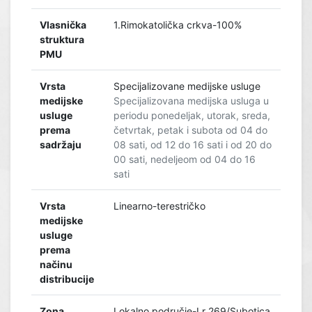
Vlasnička
1.Rimokatolička crkva-100%
struktura
PMU
Vrsta
Specijalizovane medijske usluge
medijske
Specijalizovana medijska usluga u
usluge
periodu ponedeljak, utorak, sreda,
prema
četvrtak, petak i subota od 04 do
sadržaju
08 sati, od 12 do 16 sati i od 20 do
00 sati, nedeljeom od 04 do 16
sati
Vrsta
Linearno-terestričko
medijske
usluge
prema
načinu
distribucije
Zona
Lokalno područje-Lr 269/Subotica