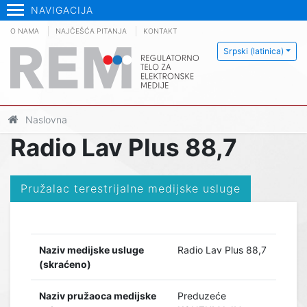
NAVIGACIJA
O NAMA
NAJČEŠĆA PITANJA
KONTAKT
Srpski (latinica)
Naslovna
Radio Lav Plus 88,7
Pružalac terestrijalne medijske usluge
Naziv medijske usluge
Radio Lav Plus 88,7
(skraćeno)
Naziv pružaoca medijske
Preduzeće