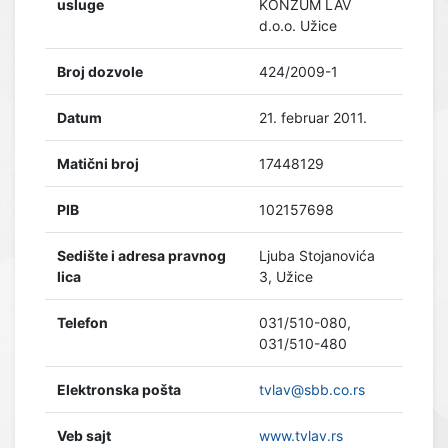
usluge
KONZUM LAV
d.o.o. Užice
Broj dozvole
424/2009-1
Datum
21. februar 2011.
Matični broj
17448129
PIB
102157698
Sedište i adresa pravnog
Ljuba Stojanovića
lica
3, Užice
Telefon
031/510-080,
031/510-480
Elektronska pošta
tvlav@sbb.co.rs
Veb sajt
www.tvlav.rs