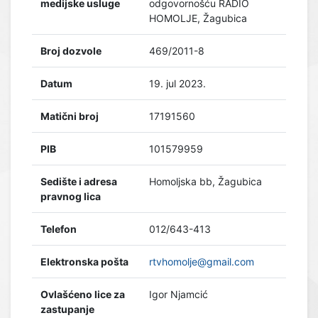
medijske usluge
odgovornošću RADIO
HOMOLJE, Žagubica
Broj dozvole
469/2011-8
Datum
19. jul 2023.
Matični broj
17191560
PIB
101579959
Sedište i adresa
Homoljska bb, Žagubica
pravnog lica
Telefon
012/643-413
Elektronska pošta
rtvhomolje@gmail.com
Ovlašćeno lice za
Igor Njamcić
zastupanje