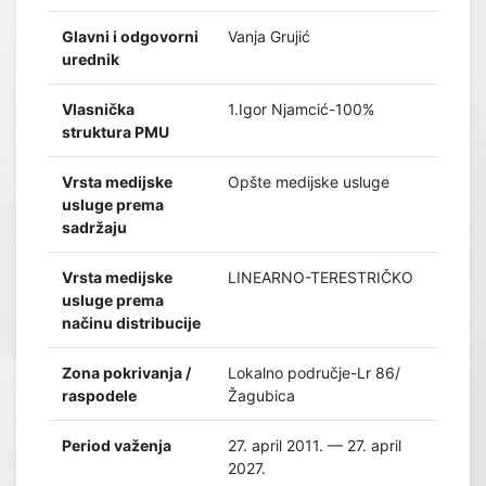
Glavni i odgovorni
Vanja Grujić
urednik
Vlasnička
1.Igor Njamcić-100%
struktura PMU
Vrsta medijske
Opšte medijske usluge
usluge prema
sadržaju
Vrsta medijske
LINEARNO-TERESTRIČKO
usluge prema
načinu distribucije
Zona pokrivanja /
Lokalno područje-Lr 86/
raspodele
Žagubica
Period važenja
27. april 2011. — 27. april
2027.