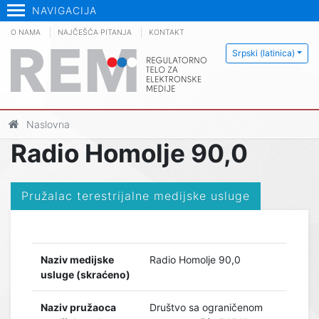
NAVIGACIJA
O NAMA
NAJČEŠĆA PITANJA
KONTAKT
Srpski (latinica)
Naslovna
Radio Homolje 90,0
Pružalac terestrijalne medijske usluge
Naziv medijske
Radio Homolje 90,0
usluge (skraćeno)
Naziv pružaoca
Društvo sa ograničenom