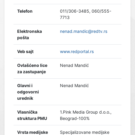
Telefon
011/306-3485, 060/555-
7713
Elektronska
nenad.mandic@redtv.rs
pošta
Veb sajt
www.redportal.rs
Ovlašćeno lice
Nenad Mandić
za zastupanje
Glavni i
Nenad Mandić
odgovorni
urednik
Vlasnička
1.Pink Media Group d.o.o.,
struktura PMU
Beograd-100%
Vrsta medijske
Specijalizovane medijske