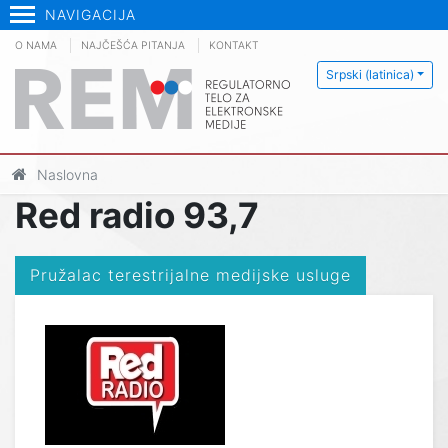
NAVIGACIJA
O NAMA
NAJČEŠĆA PITANJA
KONTAKT
Srpski (latinica)
Naslovna
Red radio 93,7
Pružalac terestrijalne medijske usluge