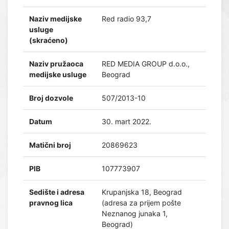
Naziv medijske
Red radio 93,7
usluge
(skraćeno)
Naziv pružaoca
RED MEDIA GROUP d.o.o.,
medijske usluge
Beograd
Broj dozvole
507/2013-10
Datum
30. mart 2022.
Matični broj
20869623
PIB
107773907
Sedište i adresa
Krupanjska 18, Beograd
pravnog lica
(adresa za prijem pošte
Neznanog junaka 1,
Beograd)