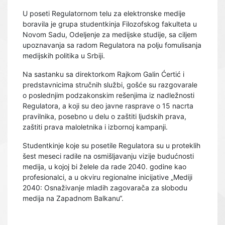
U poseti Regulatornom telu za elektronske medije
boravila je grupa studentkinja Filozofskog fakulteta u
Novom Sadu, Odeljenje za medijske studije, sa ciljem
upoznavanja sa radom Regulatora na polju fomulisanja
medijskih politika u Srbiji.
Na sastanku sa direktorkom Rajkom Galin Ćertić i
predstavnicima stručnih službi, gošće su razgovarale
o poslednjim podzakonskim rešenjima iz nadležnosti
Regulatora, a koji su deo javne rasprave o 15 nacrta
pravilnika, posebno u delu o zaštiti ljudskih prava,
zaštiti prava maloletnika i izbornoj kampanji.
Studentkinje koje su posetile Regulatora su u proteklih
šest meseci radile na osmišljavanju vizije budućnosti
medija, u kojoj bi želele da rade 2040. godine kao
profesionalci, a u okviru regionalne inicijative „Mediji
2040: Osnaživanje mladih zagovarača za slobodu
medija na Zapadnom Balkanu“.