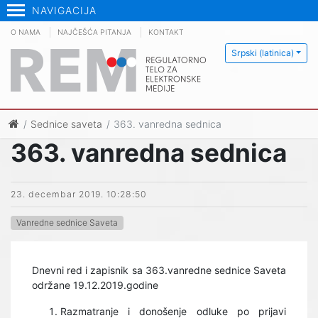
NAVIGACIJA
O NAMA
NAJČEŠĆA PITANJA
KONTAKT
Srpski (latinica)
Sednice saveta
363. vanredna sednica
363. vanredna sednica
23. decembar 2019. 10:28:50
Vanredne sednice Saveta
Dnevni red i zapisnik sa 363.vanredne sednice Saveta
održane 19.12.2019.godine
Razmatranje i donošenje odluke po prijavi