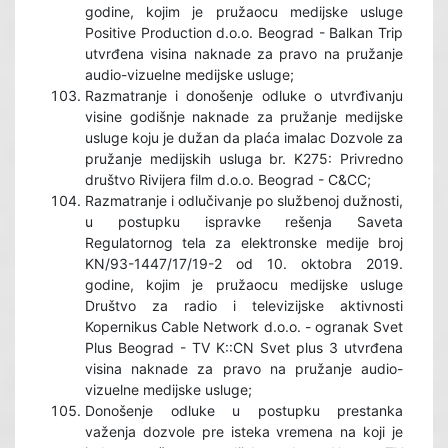
godine, kojim je pružaocu medijske usluge
Positive Production d.o.o. Beograd - Balkan Trip
utvrđena visina naknade za pravo na pružanje
audio-vizuelne medijske usluge;
Razmatranje i donošenje odluke o utvrđivanju
visine godišnje naknade za pružanje medijske
usluge koju je dužan da plaća imalac Dozvole za
pružanje medijskih usluga br. K275: Privredno
društvo Rivijera film d.o.o. Beograd - C&CC;
Razmatranje i odlučivanje po službenoj dužnosti,
u postupku ispravke rešenja Saveta
Regulatornog tela za elektronske medije broj
KN/93-1447/17/19-2 od 10. oktobra 2019.
godine, kojim je pružaocu medijske usluge
Društvo za radio i televizijske aktivnosti
Kopernikus Cable Network d.o.o. - ogranak Svet
Plus Beograd - TV K::CN Svet plus 3 utvrđena
visina naknade za pravo na pružanje audio-
vizuelne medijske usluge;
Donošenje odluke u postupku prestanka
važenja dozvole pre isteka vremena na koji je