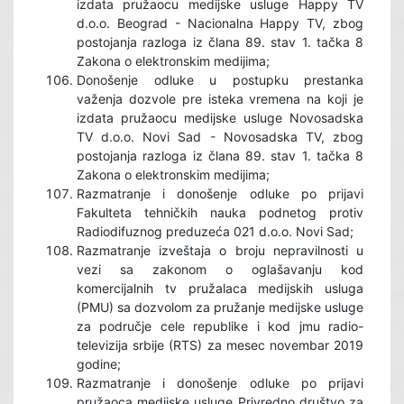
izdata pružaocu medijske usluge Happy TV
d.o.o. Beograd - Nacionalna Happy TV, zbog
postojanja razloga iz člana 89. stav 1. tačka 8
Zakona o elektronskim medijima;
Donošenje odluke u postupku prestanka
važenja dozvole pre isteka vremena na koji je
izdata pružaocu medijske usluge Novosadska
TV d.o.o. Novi Sad - Novosadska TV, zbog
postojanja razloga iz člana 89. stav 1. tačka 8
Zakona o elektronskim medijima;
Razmatranje i donošenje odluke po prijavi
Fakulteta tehničkih nauka podnetog protiv
Radiodifuznog preduzeća 021 d.o.o. Novi Sad;
Razmatranje izveštaja o broju nepravilnosti u
vezi sa zakonom o oglašavanju kod
komercijalnih tv pružalaca medijskih usluga
(PMU) sa dozvolom za pružanje medijske usluge
za područje cele republike i kod jmu radio-
televizija srbije (RTS) za mesec novembar 2019
godine;
Razmatranje i donošenje odluke po prijavi
pružaoca medijske usluge Privredno društvo za