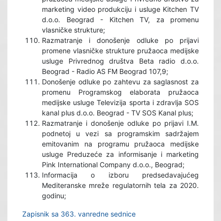
marketing video produkciju i usluge Kitchen TV
d.o.o. Beograd - Kitchen TV, za promenu
vlasničke strukture;
Razmatranje i donošenje odluke po prijavi
promene vlasničke strukture pružaoca medijske
usluge Privrednog društva Beta radio d.o.o.
Beograd - Radio AS FM Beograd 107,9;
Donošenje odluke po zahtevu za saglasnost za
promenu Programskog elaborata pružaoca
medijske usluge Televizija sporta i zdravlja SOS
kanal plus d.o.o. Beograd - TV SOS Kanal plus;
Razmatranje i donošenje odluke po prijavi I.M.
podnetoj u vezi sa programskim sadržajem
emitovanim na programu pružaoca medijske
usluge Preduzeće za informisanje i marketing
Pink International Company d.o.o., Beograd;
Informacija o izboru predsedavajućeg
Mediteranske mreže regulatornih tela za 2020.
godinu;
Zapisnik sa 363. vanredne sednice