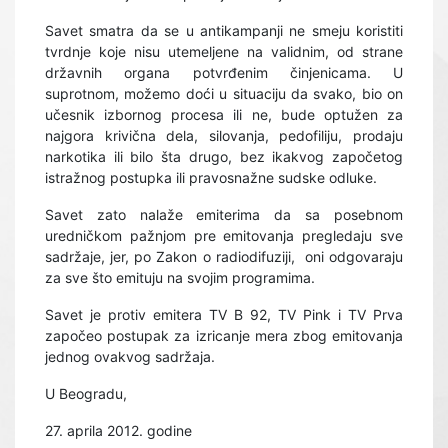
Savet smatra da se u antikampanji ne smeju koristiti
tvrdnje koje nisu utemeljene na validnim, od strane
državnih organa potvrđenim činjenicama. U
suprotnom, možemo doći u situaciju da svako, bio on
učesnik izbornog procesa ili ne, bude optužen za
najgora krivična dela, silovanja, pedofiliju, prodaju
narkotika ili bilo šta drugo, bez ikakvog započetog
istražnog postupka ili pravosnažne sudske odluke.
Savet zato nalaže emiterima da sa posebnom
uredničkom pažnjom pre emitovanja pregledaju sve
sadržaje, jer, po Zakon o radiodifuziji,
oni odgovaraju
za sve što emituju na svojim programima.
Savet je protiv emitera TV B 92, TV Pink i TV Prva
započeo postupak za izricanje mera zbog emitovanja
jednog ovakvog sadržaja.
U Beogradu,
27. aprila 2012. godine