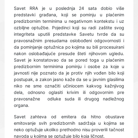
Savet RRA je u poslednja 24 sata dobio više
predstavki građana, koji se pominju u plaćenim
predizbornim terminima u negativnom kontekstu i uz
ozbiljne optužbe. Pojedinci koji su radi zaštite svog
integriteta uputili predstavke Savetu tvrde da su
pravosnažnim presudama oslobođeni odgovornosti i
da pominjanje optužnica po kojima su bili procesuirani
nakon oslobađajuće presude šteti njihovom ugledu.
Savet je konstatovao da se pored toga u plaćenim
predizbornim terminima pominju i osobe za koje u
javnosti nije poznato da je protiv njih vođen bilo koji
postupak, a zakon jasno kaže da se u javnim glasilima
niko ne sme označiti učiniocem kakvog kažnjivog
dela, odnosno oglasiti krivim ili odgovornim pre
pravosnažne
odluke suda ili drugog nadležnog
organa.
Savet zahteva od emitera da hitno obustave
emitovanje svih predizbornih sadržaja u kojima se
neko optužuje ukoliko prethodno nisu proverili tačnost
navoda u kojima se optužuje bilo koja ličnost.