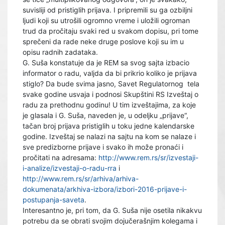
suvisliji od pristiglih prijava. I pripremili su ga ozbiljni
ljudi koji su utrošili ogromno vreme i uložili ogroman
trud da pročitaju svaki red u svakom dopisu, pri tome
sprečeni da rade neke druge poslove koji su im u
opisu radnih zadataka.
G. Suša konstatuje da je REM sa svog sajta izbacio
informator o radu, valjda da bi prikrio koliko je prijava
stiglo? Da bude svima jasno, Savet Regulatornog tela
svake godine usvaja i podnosi Skupštini RS Izveštaj o
radu za prethodnu godinu! U tim izveštajima, za koje
je glasala i G. Suša, naveden je, u odeljku „prijave“,
tačan broj prijava pristiglih u toku jedne kalendarske
godine. Izveštaj se nalazi na sajtu na kom se nalaze i
sve predizborne prijave i svako ih može pronaći i
pročitati na adresama:
http://www.rem.rs/sr/izvestaji-
i-analize/izvestaji-o-radu-rra
i
http://www.rem.rs/sr/arhiva/arhiva-
dokumenata/arkhiva-izbora/izbori-2016-prijave-i-
postupanja-saveta
.
Interesantno je, pri tom, da G. Suša nije osetila nikakvu
potrebu da se obrati svojim dojučerašnjim kolegama i