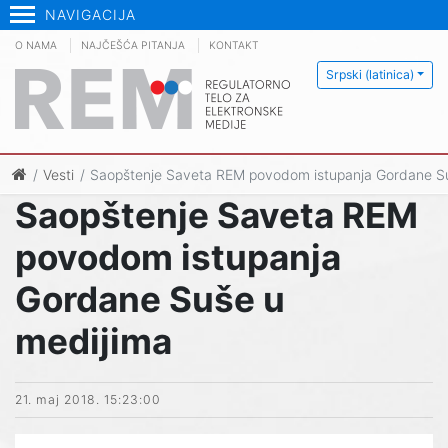
NAVIGACIJA
O NAMA
NAJČEŠĆA PITANJA
KONTAKT
Srpski (latinica)
Vesti
Saopštenje Saveta REM povodom istupanja Gordane S
Saopštenje Saveta REM
povodom istupanja
Gordane Suše u
medijima
21. maj 2018. 15:23:00