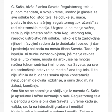
G. Suša, bivša članica Saveta Regulatornog tela u
punom mandatu, u svoje vreme, uredno je glasala za
sve odluke tog istog tela. Te odluke su, inače,
postavile deo današnjeg regulatornog „okruženja“ za
rad elektronskih medija. Uzgred, a ne manje važno,
tada joj nije smetao način rada Regulatornog tela,
njegovo ustrojstvo niti odluke. Toliko je bila zadovoljna
njihovim (svojim) radom da je dočekala i poslednji dan
i poslednju naknadu na mestu člana Saveta. Tada nije
ispoljila ni trunku nezadovoljstva, još manje revolta,
koji je, u to vreme, mogla da artikuliše na mnogo
načina tokom sednica i mimo sednica Saveta, pa sve
do podnošenja ostavke na mesto člana tog tela. Ili to
nije učinila da bi danas svaka njena konstatacija
neupućenim delovala ozbiljnije, a onim drugim, na
žalost, komičnije.
Ono što se ne spominje a vidljivo je iz navoda G. Suše
je apsolutno i tužno neznanje o radu Regulatornog tela
u periodu u kom je bila član Saveta, u vreme kada je,
valjda, radila na interakciji građana i medija?
Kada je reč o interakciji građana i medija, Zakon o