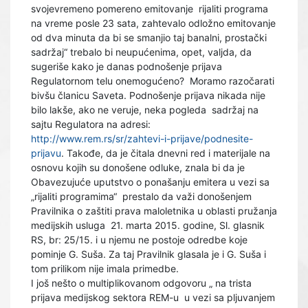
svojevremeno pomereno emitovanje rijaliti programa
na vreme posle 23 sata, zahtevalo odložno emitovanje
od dva minuta da bi se smanjio taj banalni, prostački
sadržaj“ trebalo bi neupućenima, opet, valjda, da
sugeriše kako je danas podnošenje prijava
Regulatornom telu onemogućeno? Moramo razočarati
bivšu članicu Saveta. Podnošenje prijava nikada nije
bilo lakše, ako ne veruje, neka pogleda sadržaj na
sajtu Regulatora na adresi:
http://www.rem.rs/sr/zahtevi-i-prijave/podnesite-
prijavu
. Takođe, da je čitala dnevni red i materijale na
osnovu kojih su donošene odluke, znala bi da je
Obavezujuće uputstvo o ponašanju emitera u vezi sa
„rijaliti programima“ prestalo da važi donošenjem
Pravilnika o zaštiti prava maloletnika u oblasti pružanja
medijskih usluga 21. marta 2015. godine, Sl. glasnik
RS, br: 25/15. i u njemu ne postoje odredbe koje
pominje G. Suša. Za taj Pravilnik glasala je i G. Suša i
tom prilikom nije imala primedbe.
I još nešto o multiplikovanom odgovoru „ na trista
prijava medijskog sektora REM-u u vezi sa pljuvanjem