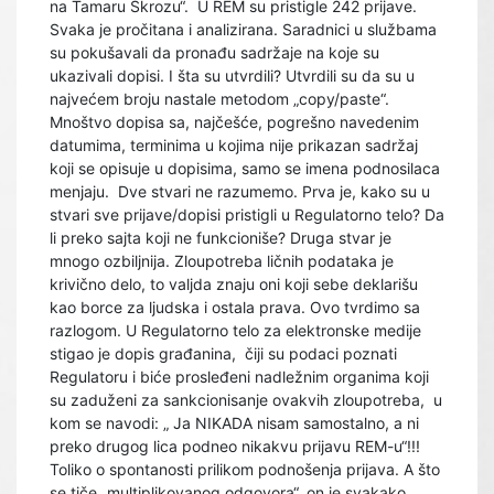
na Tamaru Skrozu“. U REM su pristigle 242 prijave.
Svaka je pročitana i analizirana. Saradnici u službama
su pokušavali da pronađu sadržaje na koje su
ukazivali dopisi. I šta su utvrdili? Utvrdili su da su u
najvećem broju nastale metodom „copy/paste“.
Mnoštvo dopisa sa, najčešće, pogrešno navedenim
datumima, terminima u kojima nije prikazan sadržaj
koji se opisuje u dopisima, samo se imena podnosilaca
menjaju. Dve stvari ne razumemo. Prva je, kako su u
stvari sve prijave/dopisi pristigli u Regulatorno telo? Da
li preko sajta koji ne funkcioniše? Druga stvar je
mnogo ozbiljnija. Zloupotreba ličnih podataka je
krivično delo, to valjda znaju oni koji sebe deklarišu
kao borce za ljudska i ostala prava. Ovo tvrdimo sa
razlogom. U Regulatorno telo za elektronske medije
stigao je dopis građanina, čiji su podaci poznati
Regulatoru i biće prosleđeni nadležnim organima koji
su zaduženi za sankcionisanje ovakvih zloupotreba, u
kom se navodi: „ Ja NIKADA nisam samostalno, a ni
preko drugog lica podneo nikakvu prijavu REM-u“!!!
Toliko o spontanosti prilikom podnošenja prijava. A što
se tiče „multiplikovanog odgovora“, on je svakako,