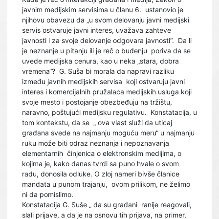
javnim medijskim servisima u članu 6. ustanovio je
njihovu obavezu da „u svom delovanju javni medijski
servis ostvaruje javni interes, uvažava zahteve
javnosti i za svoje delovanje odgovara javnosti“. Da li
je neznanje u pitanju ili je reč o buđenju poriva da se
uvede medijska cenura, kao u neka „stara, dobra
vremena“? G. Suša bi morala da napravi razliku
između javnih medijskih servisa koji ostvaruju javni
interes i komercijalnih pružalaca medijskih usluga koji
svoje mesto i postojanje obezbeđuju na tržištu,
naravno, poštujući medijsku regulativu. Konstatacija, u
tom kontekstu, da se „ ova vlast služi da uticaj
građana svede na najmanju moguću meru“ u najmanju
ruku može biti odraz neznanja i nepoznavanja
elementarnih činjenica o elektronskim medijima, o
kojima je, kako danas tvrdi sa puno hvale o svom
radu, donosila odluke. O zloj nameri bivše članice
mandata u punom trajanju, ovom prilikom, ne želimo
ni da pomislimo.
Konstatacija G. Suše „ da su građani ranije reagovali,
slali prijave, a da je na osnovu tih prijava, na primer,