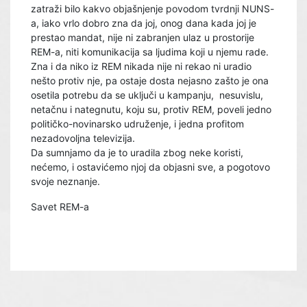
zatraži bilo kakvo objašnjenje povodom tvrdnji NUNS-
a, iako vrlo dobro zna da joj, onog dana kada joj je
prestao mandat, nije ni zabranjen ulaz u prostorije
REM-a, niti komunikacija sa ljudima koji u njemu rade.
Zna i da niko iz REM nikada nije ni rekao ni uradio
nešto protiv nje, pa ostaje dosta nejasno zašto je ona
osetila potrebu da se uključi u kampanju, nesuvislu,
netačnu i nategnutu, koju su, protiv REM, poveli jedno
političko-novinarsko udruženje, i jedna profitom
nezadovoljna televizija.
Da sumnjamo da je to uradila zbog neke koristi,
nećemo, i ostavićemo njoj da objasni sve, a pogotovo
svoje neznanje.
Savet REM-a