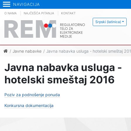
NAVIGACIJA
O NAMA
NAJČEŠĆA PITANJA
KONTAKT
Srpski (latinica)
Javne nabavke
Javna nabavka usluga - hotelski smeštaj 20
Javna nabavka usluga -
hotelski smeštaj 2016
Poziv za podnošenje ponuda
Konkursna dokumentacija