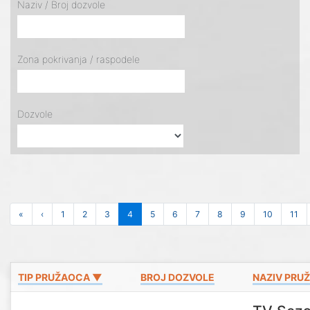
Naziv / Broj dozvole
Zona pokrivanja / raspodele
Dozvole
«
‹
1
2
3
4
5
6
7
8
9
10
11
TIP PRUŽAOCA ▼
BROJ DOZVOLE
NAZIV PRU