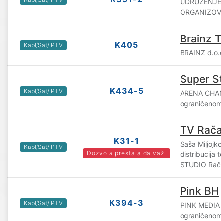
UDRUŽENJE
ORGANIZOVA
Brainz 
K405
Kabl/Sat/IPTV
BRAINZ d.o.
Super S
K434-5
Kabl/Sat/IPTV
ARENA CHAN
ograničenom
TV Rač
K31-1
Saša Miljojko
Kabl/Sat/IPTV
Dozvola prestala da važi
distribucija
STUDIO Rač
Pink BH
K394-3
Kabl/Sat/IPTV
PINK MEDIA
ograničenom