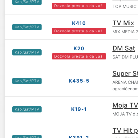
Kabl/Sat/IPTV
Dozvola prestala da važi
TOP MUSIC ME
TV Mix
K410
Kabl/Sat/IPTV
Dozvola prestala da važi
MIX MEDIA 2
DM Sat
K20
Kabl/Sat/IPTV
Dozvola prestala da važi
SAT DM PLUS
Super S
K435-5
Kabl/Sat/IPTV
ARENA CHAN
ograničenom
Moja T
K19-1
Kabl/Sat/IPTV
MOJA TV d.o
TV Hit p
K391-2
Kabl/Sat/IPTV