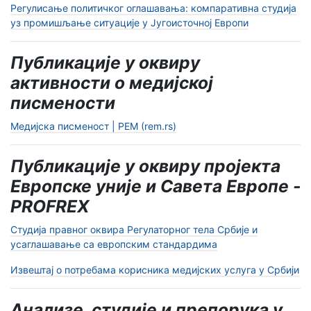
Регулисање политичког оглашавања: компаративна студија
уз промишљање ситуације у Југоисточној Европи
Публикације у оквиру
активности о медијској
писмености
Медијска писменост | РЕМ
(rem.rs)
Публикације у оквиру пројекта
Европске уније и Савета Европе -
PROFREX
Студија правног оквира Регулаторног тела Србије и
усаглашавање са европским стандардима
Извештај о потребама корисника медијских услуга у Србији
Анализе, студије и препорукa у