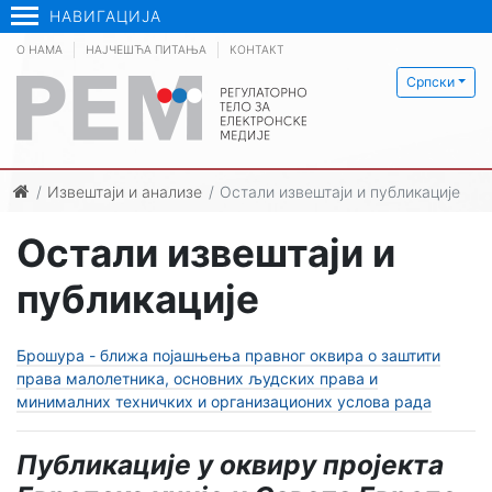
НАВИГАЦИЈА
О НАМА
НАЈЧЕШЋА ПИТАЊА
КОНТАКТ
Српски
Извештаји и анализе
Остали извештаји и публикације
Остали извештаји и
публикације
Брошура - ближа појашњења правног оквира о заштити
права малолетника, основних људских права и
минималних техничких и организационих услова рада
Публикације у оквиру пројекта