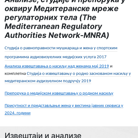
оквиру Медитеранске мреже
регулаторних тела (The
Mediterranean Regulatory
Authorities Network-MNRA)
Студија о равноправности мушкараца и жена у спортским
програмима аудиовизуелних медијских услуга 2017
Анализа извештавања о насиљу над женама мај 2019
и
комплетна
Студија о извештавању о родно заснованом насиљу у
медитеранском аудизуелном подручју 2019
Препорука о медијском извештавању о родном насиљу
Присутност и представљање жена у вестима јавних сервиса у
2024. години
Извештаји и анализе