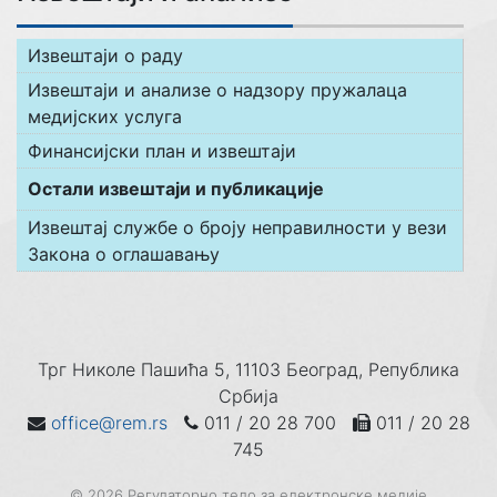
Извештаји о раду
Извештаји и анализе о надзору пружалаца
медијских услуга
Финансијски план и извештаји
Остали извештаји и публикације
Извештај службе о броју неправилности у вези
Закона о оглашавању
Трг Николе Пашића 5, 11103 Београд, Република
Србија
office@rem.rs
011 / 20 28 700
011 / 20 28
745
© 2026 Регулаторно тело за електронске медије