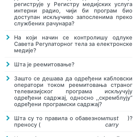
региструје у Регистру медијских услуга
интерни радио, чији би програм био
доступан искључиво запосленима преко
службених рачунара?
На који начин се контролишу одлуке
Савета Регулаторног тела за електронске
медије?
Шта је реемитовање?
Зашто се дешава да одређени кабловски
оператори током реемитовања страног
телевизијског програма искључују
одређени садржај, односно ,,скремблују“
одређени програмски садржај?
Шта су то правила о обавезном
must
)?
преносу (
carry