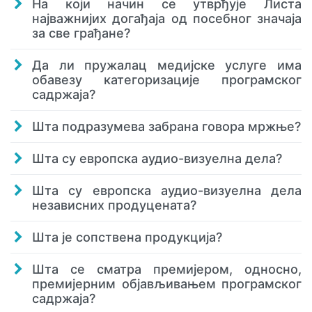
На који начин се утврђује Листа
најважнијих догађаја од посебног значаја
за све грађане?
Да ли пружалац медијске услуге има
обавезу категоризације програмског
садржаја?
Шта подразумева забрана говора мржње?
Шта су европска аудио-визуелна дела?
Шта су европска аудио-визуелна дела
независних продуцената?
Шта је сопствена продукција?
Шта се сматра премијером, односно,
премијерним објављивањем програмског
садржаја?