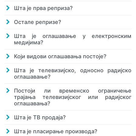
Шта је прва реприза?
Остале репризе?
Шта је оглашавање у електронским
медијима?
Који видови оглашавања постоје?
Шта је телевизијско, односно радијско
оглашавање?
Постоји ли временско ограничење
трајања телевизијског или радијског
оглашавања?
Шта је ТВ продаја?
Шта је пласирање производа?