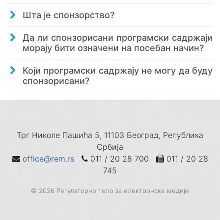
Шта је спонзорство?
Да ли спонзорисани програмски садржаји
морају бити означени на посебан начин?
Који програмски садржају не могу да буду
спонзорисани?
Трг Николе Пашића 5, 11103 Београд, Република
Србија
office@rem.rs
011 / 20 28 700
011 / 20 28
745
© 2026 Регулаторно тело за електронске медије