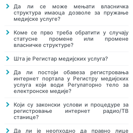
Да ли се може мењати власничка
структура имаоца дозволе за пружање
медијске услуге?
Коме се прво треба обратити у случају
статусне промене или промене
власничке структуре?
Шта је Регистар медијских услуга?
Да ли постоји обавеза регистровања
интернет портала у Регистру медијских
услуга који води Регулаторно тело за
електронске медије?
Који су законски услови и процедуре за
регистровање интернет радио/ТВ
станице?
Да ли је неопходно да правно лице