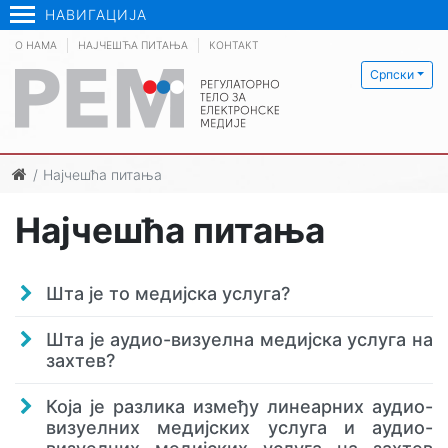
НАВИГАЦИЈА
О НАМА
НАЈЧЕШЋА ПИТАЊА
КОНТАКТ
Српски
Најчешћа питања
Најчешћа питања
Шта је то медијска услуга?
Шта је аудио-визуелна медијска услуга на
захтев?
Која је разлика између линеарних аудио-
визуелних медијских услуга и аудио-