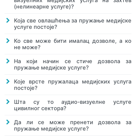
визуелних медијских услуга на захтев
(нелинеарне услуге)?
Која све овлашћења за пружање медијске
услуге постоје?
Ко све може бити ималац дозволе, а ко
не може?
На који начин се стиче дозвола за
пружање медијске услуге?
Које врсте пружалаца медијских услуга
постоје?
Шта су то аудио-визуелне услуге
цивилног сектора?
Да ли се може пренети дозвола за
пружање медијске услуге?