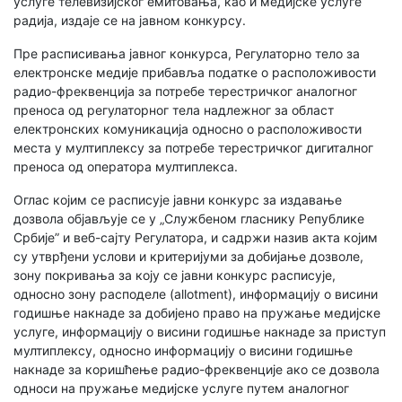
услуге телевизијског емитовања, као и медијске услуге
радија, издаје се на јавном конкурсу.
Пре расписивања јавног конкурса, Регулаторно тело за
електронске медије прибавља податке о расположивости
радио-фреквенција за потребе терестричког аналогног
преноса од регулаторног тела надлежног за област
електронских комуникација односно о расположивости
места у мултиплексу за потребе терестричког дигиталног
преноса од оператора мултиплекса.
Оглас којим се расписује јавни конкурс за издавање
дозвола објављује се у „Службеном гласнику Републике
Србије” и веб-сајту Регулатора, и садржи назив акта којим
су утврђени услови и критеријуми за добијање дозволе,
зону покривања за коју се јавни конкурс расписује,
односно зону расподеле (allotment), информацију о висини
годишње накнаде за добијено право на пружање медијске
услуге, информацију о висини годишње накнаде за приступ
мултиплексу, односно информацију о висини годишње
накнаде за коришћење радио-фреквенције ако се дозвола
односи на пружање медијске услуге путем аналогног