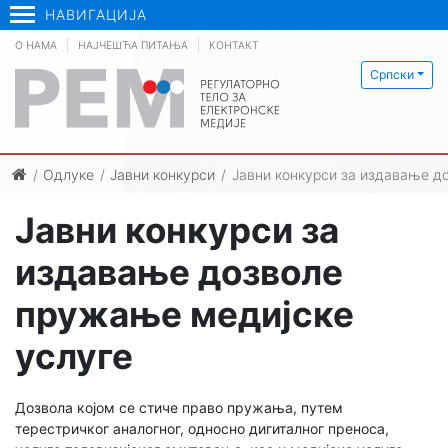
НАВИГАЦИЈА
О НАМА
НАЈЧЕШЋА ПИТАЊА
КОНТАКТ
Српски
Одлуке
Јавни конкурси
Јавни конкурси за издавање д
Јавни конкурси за
издавање дозволе
пружање медијске
услуге
Дозвола којом се стиче право пружања, путем
терестричког аналогног, односно дигиталног преноса,