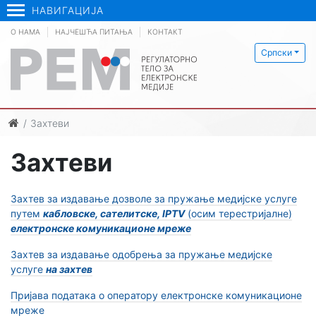
НАВИГАЦИЈА
О НАМА
НАЈЧЕШЋА ПИТАЊА
КОНТАКТ
Српски
Захтеви
Захтеви
Захтев за издавање дозволе за пружање медијске услуге
путем
кабловске, сателитске, IPTV
(осим терестријалне)
електронске комуникационе мреже
Захтев за издавање одобрења за пружање медијске
услуге
на захтев
Пријава података о оператору електронске комуникационе
мреже