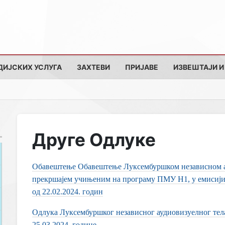
ДИЈСКИХ УСЛУГА
ЗАХТЕВИ
ПРИЈАВЕ
ИЗВЕШТАЈИ И
Друге Одлуке
Обавештење Обавештење Луксембуршком независном ау
прекршајем учињеним на пpограму ПМУ Н1, у емисији 
од 22.02.2024. годин
Одлука Луксембуршког независног аудиовизуелног тел
25.03.2024. године