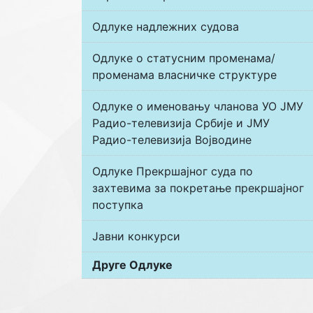
Одлуке надлежних судова
Одлуке о статусним променама/
променама власничке структуре
Одлуке о именовању чланова УО ЈМУ
Радио-телевизија Србије и ЈМУ
Радио-телевизија Војводине
Одлуке Прекршајног суда по
захтевима за покретање прекршајног
поступка
Јавни конкурси
Друге Одлуке