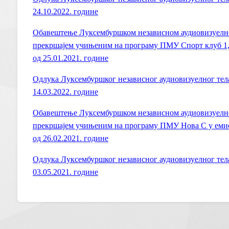
24.10.2022. године
Обавештење Луксембуршком независном аудиовизуелном
прекршајем учињеним на пpограму ПМУ Спорт клуб 1, 
од 25.01.2021. године
Одлука Луксембуршког независног аудиовизуелног тел
14.03.2022. године
Обавештење Луксембуршком независном аудиовизуелном
прекршајем учињеним на пpограму ПМУ Нова С у емиси
од 26.02.2021. године
Одлука Луксембуршког независног аудиовизуелног тел
03.05.2021. године