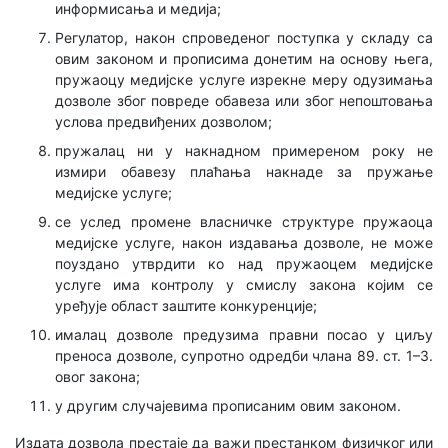
информисања и медија;
Регулатор, након спроведеног поступка у складу са
овим законом и прописима донетим на основу њега,
пружаоцу медијске услуге изрекне меру одузимања
дозволе због повреде обавеза или због непоштовања
услова предвиђених дозволом;
пружалац ни у накнадном примереном року не
измири обавезу плаћања накнаде за пружање
медијске услуге;
се услед промене власничке структуре пружаоца
медијске услуге, након издавања дозволе, не може
поуздано утврдити ко над пружаоцем медијске
услуге има контролу у смислу закона којим се
уређује област заштите конкуренције;
ималац дозволе предузима правни посао у циљу
преноса дозволе, супротно одредби члана 89. ст. 1–3.
овог закона;
у другим случајевима прописаним овим законом.
Издата дозвола престаје да важи престанком физичког или