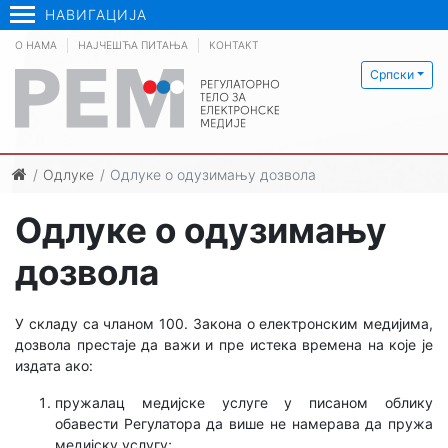
НАВИГАЦИЈА
О НАМА
НАЈЧЕШЋА ПИТАЊА
КОНТАКТ
Српски
Одлуке
Одлуке о одузимању дозвола
Одлуке о одузимању
дозвола
У складу са чланом 100. Закона о електронским медијима,
дозвола престаје да важи и пре истека времена на које је
издата ако:
пружалац медијске услуге у писаном облику
обавести Регулатора да више не намерава да пружа
медијску услугу;