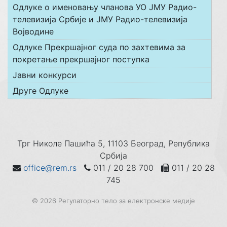
Одлуке о именовању чланова УО ЈМУ Радио-
телевизија Србије и ЈМУ Радио-телевизија
Војводине
Одлуке Прекршајног суда по захтевима за
покретање прекршајног поступка
Јавни конкурси
Друге Одлуке
Трг Николе Пашића 5, 11103 Београд, Република
Србија
office@rem.rs
011 / 20 28 700
011 / 20 28
745
© 2026 Регулаторно тело за електронске медије