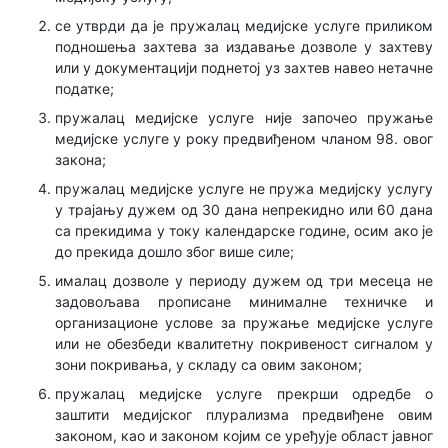
се утврди да је пружалац медијске услуге приликом
подношења захтева за издавање дозволе у захтеву
или у документацији поднетој уз захтев навео нетачне
податке;
пружалац медијске услуге није започео пружање
медијске услуге у року предвиђеном чланом 98. овог
закона;
пружалац медијске услуге не пружа медијску услугу
у трајању дужем од 30 дана непрекидно или 60 дана
са прекидима у току календарске године, осим ако је
до прекида дошло због више силе;
ималац дозволе у периоду дужем од три месеца не
задовољава прописане минималне техничке и
организационе услове за пружање медијске услуге
или не обезбеди квалитетну покривеност сигналом у
зони покривања, у складу са овим законом;
пружалац медијске услуге прекрши одредбе о
заштити медијског плурализма предвиђене овим
законом, као и законом којим се уређује област јавног