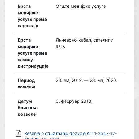
Врста
Опште медијске услуге
медијске
услуге према
садржају
Врста
Линеарно-кабал, сателит и
медијске
IPTV
услуге према
начину
дистрибуције
Период
23. мај 2012. — 23. мај 2020.
важења
Датум
3. фебруар 2018.
брисања
дозволе
Resenje o oduzimanju dozvole K111-2547-17-