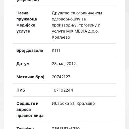
Назив
Друштво са ограниченом
пружаоца
одговорношћу за
медијске
производњу, трговину и
услуге
услуге MIX MEDIA д.о.о.
Краљево
Број дозволе
К111
Датум
23. мај 2012.
Матични број
20742127
ПИБ
107102244
Седиште и
Ибарска 21, Краљево
адреса
правног лица
Телефон
065/867-6210