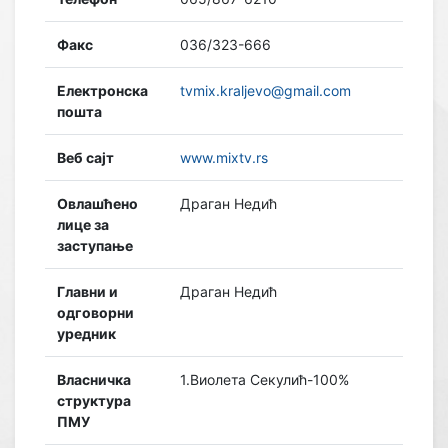
Факс
036/323-666
Електронска
tvmix.kraljevo@gmail.com
пошта
Веб сајт
www.mixtv.rs
Овлашћено
Драган Недић
лице за
заступање
Главни и
Драган Недић
одговорни
уредник
Власничка
1.Виолета Секулић-100%
структура
ПМУ