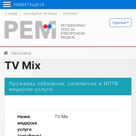
НАВИГАЦИЈА
О НАМА
НАЈЧЕШЋА ПИТАЊА
КОНТАКТ
Српски
Насловна
TV Mix
Пружалац кабловске, сателитске и ИПТВ
медијске услуге
Назив
TV Mix
медијске
услуге
(скраћено)