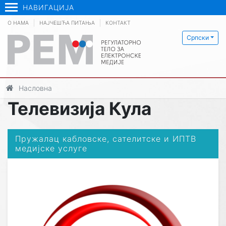
НАВИГАЦИЈА
О НАМА
НАЈЧЕШЋА ПИТАЊА
КОНТАКТ
Српски
Насловна
Телевизија Кула
Пружалац кабловске, сателитске и ИПТВ
медијске услуге