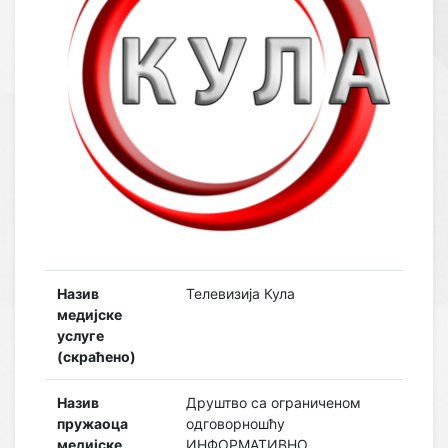
Назив
Телевизија Кула
медијске
услуге
(скраћено)
Назив
Друштво са ограниченом
пружаоца
одговорношћу
медијске
ИНФОРМАТИВНО