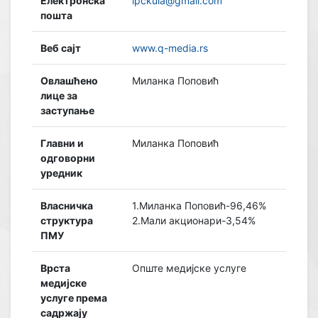
Електронска
ipckula@gmail.com
пошта
Веб сајт
www.q-media.rs
Овлашћено
Миланка Поповић
лице за
заступање
Главни и
Миланка Поповић
одговорни
уредник
Власничка
1.Миланка Поповић-96,46%
структура
2.Мали акционари-3,54%
ПМУ
Врста
Опште медијске услуге
медијске
услуге према
садржају