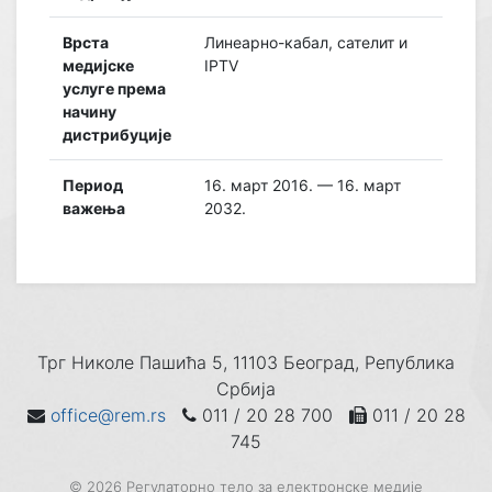
Врста
Линеарно-кабал, сателит и
медијске
IPTV
услуге према
начину
дистрибуције
Период
16. март 2016. — 16. март
важења
2032.
Трг Николе Пашића 5, 11103 Београд, Република
Србија
office@rem.rs
011 / 20 28 700
011 / 20 28
745
© 2026 Регулаторно тело за електронске медије