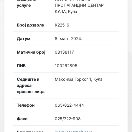
услуге
ПРОПАГАНДНИ ЦЕНТАР
КУЛА, Кула
Број дозволе
К225-6
Датум
8. март 2024.
Матични број
08138117
ПИБ
100262895
Седиште и
Максима Горког 1, Кула
адреса
правног лица
Телефон
065/822-4444
Факс
025/722-908